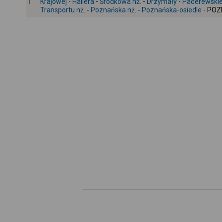
1
Krajowej
-
Hallera
-
Środkowa nż.
-
Drzymały
-
Paderewskie
Transportu nż.
-
Poznańska nż.
-
Poznańska-osiedle
- PO