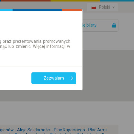
Polski
Twoje bilety
Pomoc
ług oraz prezentowania promowanych
ć lub zmienić. Więcej informacji w
Preferuj bez
przesiadek
Zezwalam
Tylko bilet online
egionów
-
Aleja Solidarności
-
Plac Rapackiego
-
Plac Armii