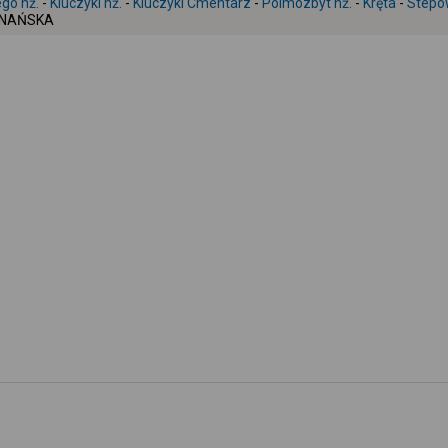
go nż.
-
Kluczyki nż.
-
Kluczyki Cmentarz
-
Polmozbyt nż.
-
Kręta
-
Stepo
ZNAŃSKA