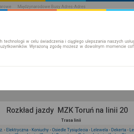
karowe
Międzynarodowe Busy Adres-Adres
h technologii w celu świadczenia i ciągłego ulepszania naszych us
| Bilety
Bilety okresowe
 użytkowników. Wyrażoną zgodę możesz w dowolnym momencie cofną
cz. 6 sie.
-- : --
Rozkład jazdy MZK Toruń na linii 20
Trasa linii
ż.
-
Elektryczna
-
Koniuchy
-
Osiedle Tysiąclecia
-
Lelewela
-
Dekerta
-
L