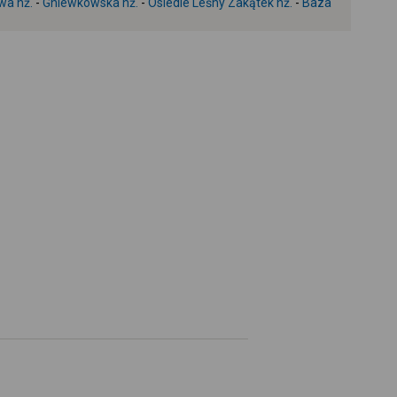
wa nż.
-
Gniewkowska nż.
-
Osiedle Leśny Zakątek nż.
-
Baza
+
-