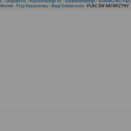
ż.
-
Słupska nż.
-
Kusocińskiego nż.
-
Kolankowskiego
-
RUBINKOWO P&R
 Mostek
-
Przy Kaszowniku
-
Aleja Solidarności
- PLAC ŚW. KATARZYNY