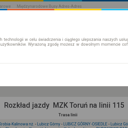
karowe
Międzynarodowe Busy Adres-Adres
h technologii w celu świadczenia i ciągłego ulepszania naszych us
| Bilety
Bilety okresowe
 użytkowników. Wyrażoną zgodę możesz w dowolnym momencie cofną
so. 8 sie.
-- : --
Rozkład jazdy MZK Toruń na linii 115
Trasa linii
Krobia-Kalinowa nż.
-
Lubicz Górny
-
LUBICZ GÓRNY-OSIEDLE
-
Lubicz G