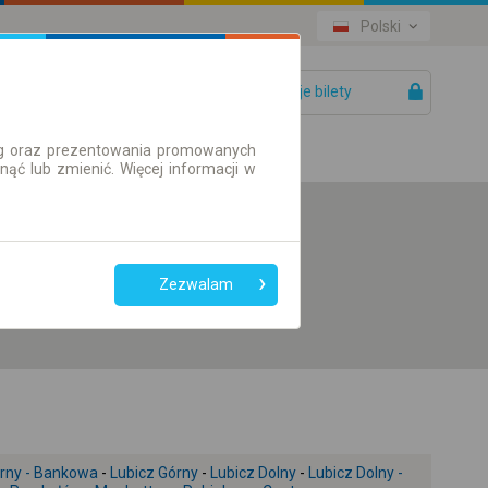
Polski
Twoje bilety
Pomoc
ług oraz prezentowania promowanych
ć lub zmienić. Więcej informacji w
Preferuj bez
przesiadek
Zezwalam
Tylko bilet online
órny - Bankowa
-
Lubicz Górny
-
Lubicz Dolny
-
Lubicz Dolny -