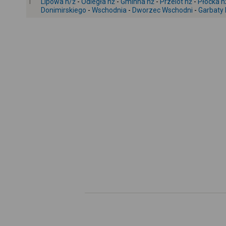
1
Lipowa n/ż
-
Odległa nż
-
Gminna nż
-
Przelot nż
-
Płocka n
Donimirskiego
-
Wschodnia
-
Dworzec Wschodni
-
Garbaty