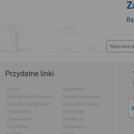
Z
Bą
Przydatne linki
Pomoc
Regulaminy
Doładuj Online EP-Kartę / EM-Kartę
Polityka Prywatności
Tabliczki Przystankowe
Ustawienia Cookies
Przewoźnicy
Komunikaty
Zarejestruj Się
Projekty UE
Twoje Bilety
Zamówienia