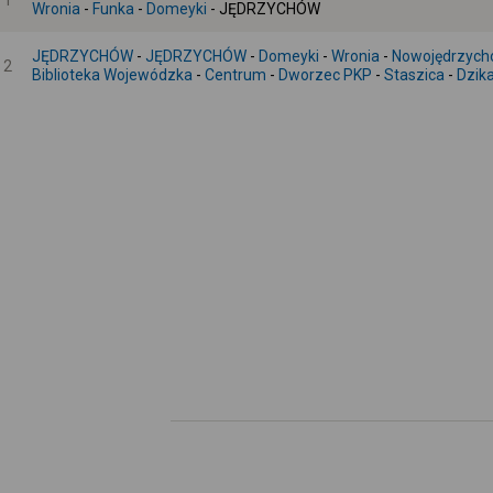
1
Wronia
-
Funka
-
Domeyki
- JĘDRZYCHÓW
JĘDRZYCHÓW
-
JĘDRZYCHÓW
-
Domeyki
-
Wronia
-
Nowojędrzych
2
Biblioteka Wojewódzka
-
Centrum
-
Dworzec PKP
-
Staszica
-
Dzik