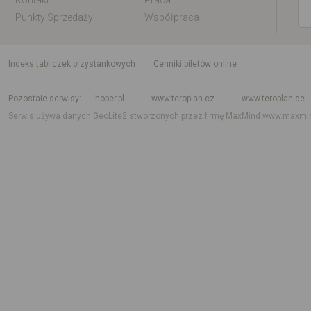
Kontakt
Praca
Punkty Sprzedaży
Współpraca
indeks tabliczek przystankowych
Cenniki biletów online
Rozkład jazdy krajowy i międzynarodowy
Rozkład jazdy autobusów
Rozk
Pozostałe serwisy
hoper.pl
www.teroplan.cz
www.teroplan.de
Serwis używa danych GeoLite2 stworzonych przez firmę MaxMind
www.maxmi