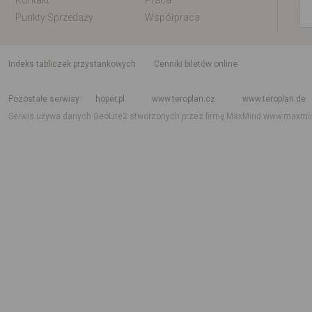
Kontakt
Praca
Punkty Sprzedaży
Współpraca
indeks tabliczek przystankowych
Cenniki biletów online
Rozkład jazdy krajowy i międzynarodowy
Rozkład jazdy autobusów
Rozk
Pozostałe serwisy
hoper.pl
www.teroplan.cz
www.teroplan.de
Serwis używa danych GeoLite2 stworzonych przez firmę MaxMind
www.maxmi