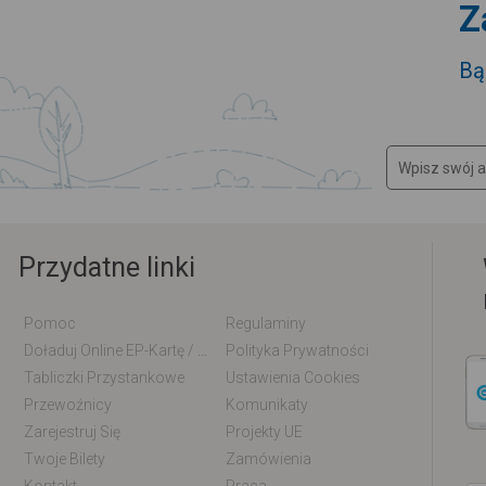
Z
Bą
Przydatne linki
Pomoc
Regulaminy
Doładuj Online EP-Kartę / EM-Kartę
Polityka Prywatności
Tabliczki Przystankowe
Ustawienia Cookies
Przewoźnicy
Komunikaty
Zarejestruj Się
Projekty UE
Twoje Bilety
Zamówienia