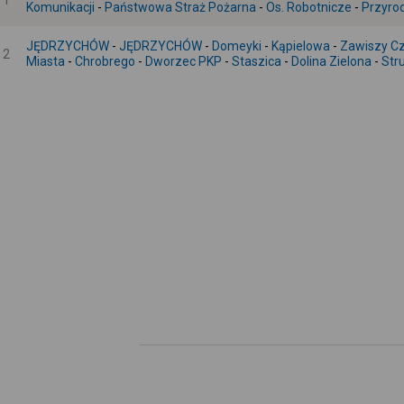
1
Komunikacji
-
Państwowa Straż Pożarna
-
Os. Robotnicze
-
Przyro
JĘDRZYCHÓW
-
JĘDRZYCHÓW
-
Domeyki
-
Kąpielowa
-
Zawiszy C
2
Miasta
-
Chrobrego
-
Dworzec PKP
-
Staszica
-
Dolina Zielona
-
Str