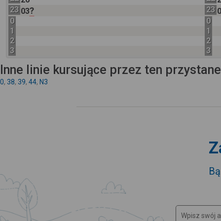
23
23
?
03
0
0
1
1
2
2
3
3
Inne linie kursujące przez ten przystan
0
,
38
,
39
,
44
,
N3
Z
Bą