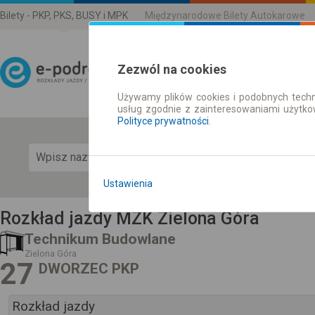
Bilety - PKP, PKS, BUSY i MPK
Międzynarodowe Bilety Autokarowe
Zezwól na cookies
Używamy plików cookies i podobnych techn
Rozkład Jazdy | Bilety
usług zgodnie z zainteresowaniami użytk
Polityce prywatności
.
Pok
Ustawienia
Rozkład jazdy MZK Zielona Góra
Technikum Budowlane
Zielona Góra
27
DWORZEC PKP
Rozkład jazdy