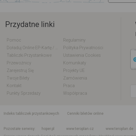
Przydatne linki
Pomoc
Regulaminy
Doładuj Online EP-Kartę / EM-Kartę
Polityka Prywatności
Tabliczki Przystankowe
Ustawienia Cookies
Przewoźnicy
Komunikaty
Zarejestruj Się
Projekty UE
Twoje Bilety
Zamówienia
Kontakt
Praca
Punkty Sprzedaży
Współpraca
indeks tabliczek przystankowych
Cenniki biletów online
Rozkład jazdy krajowy i międzynarodowy
Rozkład jazdy autobusów
Rozk
Pozostałe serwisy
hoper.pl
www.teroplan.cz
www.teroplan.de