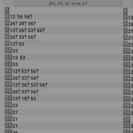
pn, wt, śr, czw, pt
4
4
5
?
12
56
56
5
1
6
?
?
?
26
28
56
6
2
7
?
?
?
?
13
26
53
56
7
2
8
?
?
?
26
33
56
8
2
9
?
13
53
9
2
10
33
10
11
13
53
11
12
33
12
13
?
?
?
13
53
56
13
14
?
?
?
26
33
56
14
15
?
?
?
?
13
26
53
56
15
16
?
?
?
26
33
56
16
17
?
?
13
18
53
17
18
23
18
19
27
19
20
21
20
21
21
21
22
22
26