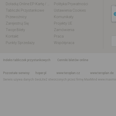
Doładuj Online EP-Kartę / EM-Kartę
Polityka Prywatności
Tabliczki Przystankowe
Ustawienia Cookies
Przewoźnicy
Komunikaty
Zarejestruj Się
Projekty UE
Twoje Bilety
Zamówienia
Kontakt
Praca
Punkty Sprzedaży
Współpraca
indeks tabliczek przystankowych
Cenniki biletów online
Rozkład jazdy krajowy i międzynarodowy
Rozkład jazdy autobusów
Rozk
Pozostałe serwisy
hoper.pl
www.teroplan.cz
www.teroplan.de
Serwis używa danych GeoLite2 stworzonych przez firmę MaxMind
www.maxmi