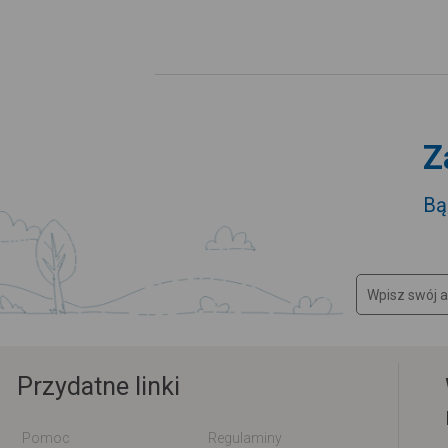
Z
Bą
Przydatne linki
Pomoc
Regulaminy