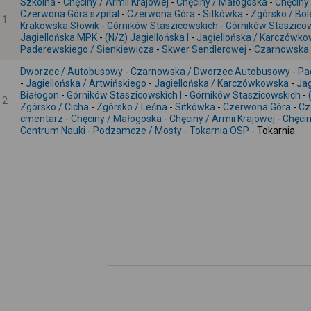
Szkolna
-
Chęciny / Armii Krajowej
-
Chęciny / Małogoska
-
Chęciny
Czerwona Góra szpital
-
Czerwona Góra
-
Sitkówka
-
Zgórsko / Bo
1
Krakowska Słowik
-
Górników Staszicowskich
-
Górników Staszicow
Jagiellońska MPK
-
(N/Ż) Jagiellońska I
-
Jagiellońska / Karczówk
Paderewskiego / Sienkiewicza
-
Skwer Sendlerowej
-
Czarnowska 
Dworzec / Autobusowy
-
Czarnowska / Dworzec Autobusowy
-
Pa
-
Jagiellońska / Artwińskiego
-
Jagiellońska / Karczówkowska
-
Jag
Białogon
-
Górników Staszicowskich I
-
Górników Staszicowskich
-
2
Zgórsko / Cicha
-
Zgórsko / Leśna
-
Sitkówka
-
Czerwona Góra
-
Cz
cmentarz
-
Chęciny / Małogoska
-
Chęciny / Armii Krajowej
-
Chęcin
Centrum Nauki
-
Podzamcze / Mosty
-
Tokarnia OSP
- Tokarnia