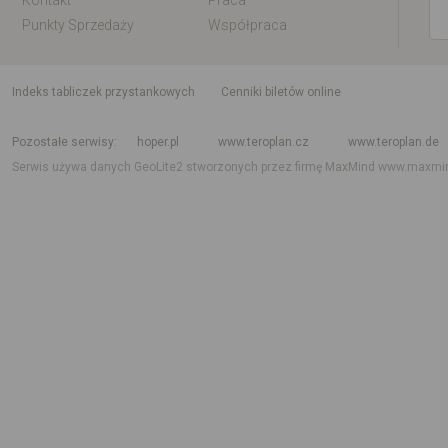
Kontakt
Praca
Punkty Sprzedaży
Współpraca
indeks tabliczek przystankowych
Cenniki biletów online
Rozkład jazdy krajowy i międzynarodowy
Rozkład jazdy autobusów
Rozk
Pozostałe serwisy
hoper.pl
www.teroplan.cz
www.teroplan.de
Serwis używa danych GeoLite2 stworzonych przez firmę MaxMind
www.maxmi