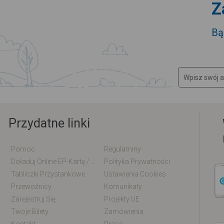
Z
Bą
Przydatne linki
Pomoc
Regulaminy
Doładuj Online EP-Kartę / EM-Kartę
Polityka Prywatności
Tabliczki Przystankowe
Ustawienia Cookies
Przewoźnicy
Komunikaty
Zarejestruj Się
Projekty UE
Twoje Bilety
Zamówienia