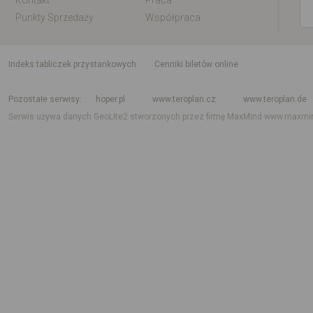
Kontakt
Praca
Punkty Sprzedaży
Współpraca
indeks tabliczek przystankowych
Cenniki biletów online
Rozkład jazdy krajowy i międzynarodowy
Rozkład jazdy autobusów
Rozk
Pozostałe serwisy
hoper.pl
www.teroplan.cz
www.teroplan.de
Serwis używa danych GeoLite2 stworzonych przez firmę MaxMind
www.maxmi