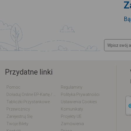
Z
Bą
Przydatne linki
Pomoc
Regulaminy
Doładuj Online EP-Kartę / EM-Kartę
Polityka Prywatności
Tabliczki Przystankowe
Ustawienia Cookies
Przewoźnicy
Komunikaty
Zarejestruj Się
Projekty UE
Twoje Bilety
Zamówienia