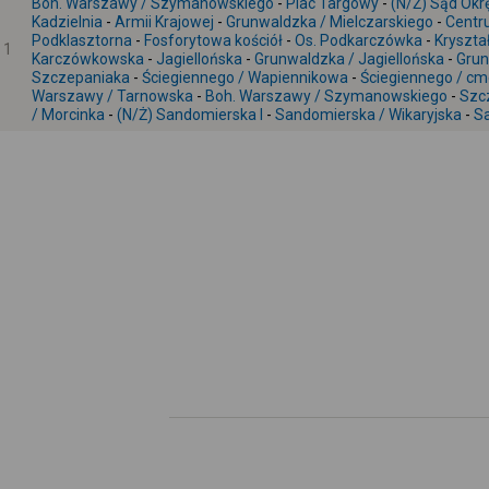
Boh. Warszawy / Szymanowskiego
-
Plac Targowy
-
(N/Ż) Sąd Ok
Kadzielnia
-
Armii Krajowej
-
Grunwaldzka / Mielczarskiego
-
Centr
Podklasztorna
-
Fosforytowa kościół
-
Os. Podkarczówka
-
Kryszt
1
Karczówkowska
-
Jagiellońska
-
Grunwaldzka / Jagiellońska
-
Grun
Szczepaniaka
-
Ściegiennego / Wapiennikowa
-
Ściegiennego / cm
Warszawy / Tarnowska
-
Boh. Warszawy / Szymanowskiego
-
Szc
/ Morcinka
-
(N/Ż) Sandomierska I
-
Sandomierska / Wikaryjska
-
S