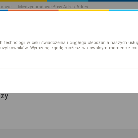
karowe
Międzynarodowe Busy Adres-Adres
h technologii w celu świadczenia i ciągłego ulepszania naszych us
| Bilety
Bilety okresowe
 użytkowników. Wyrażoną zgodę możesz w dowolnym momencie cofną
aż rozkład
czy