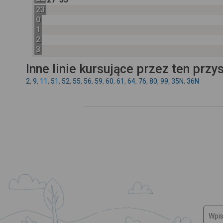
23
0
1
2
3
Inne linie kursujące przez ten przy
2
,
9
,
11
,
51
,
52
,
55
,
56
,
59
,
60
,
61
,
64
,
76
,
80
,
99
,
35N
,
36N