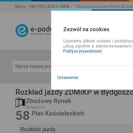
Bilety - PKP, PKS, BUSY i MPK
Międzynarodowe Bilety Auto
Zezwól na cookies
Używamy plików cookies i podobnyc
Rozkład Jazdy 
usług zgodnie z zainteresowaniami
Polityce prywatności
.
Pok
Ustawienia
Rozkład jazdy ZDMiKP w Bydgosz
Zbożowy Rynek
Bydgoszcz
58
Plac Kościeleckich
Rozkład jazdy