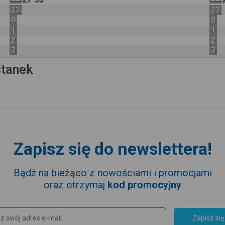
23
23
0
0
1
1
2
2
3
3
stanek
Zapisz się do newslettera!
Bądź na bieżąco z nowościami i promocjami
oraz otrzymaj
kod promocyjny
Zapisz się