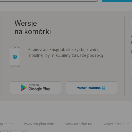
Wersje
na komórki
Pobierz aplikację lub skorzystaj z wersji
mobilnej, by mieć bilety zawsze pod ręką
Wersja mobilna
w
Rozkład jazdy PKP
Rozkład jazdy autokarów międzynarodowych
Rozkła
oplan.de
www.teroplan.com
www.teroplan.ua
www.teroplan.rs
w.maxmind.com