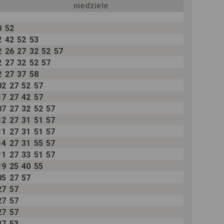
niedziele
0
52
2
42
52
53
2
26
27
32
52
57
2
27
32
52
57
2
27
37
58
02
27
52
57
17
27
42
57
07
27
32
52
57
12
27
31
51
57
11
27
31
51
57
14
27
31
55
57
11
27
33
51
57
19
25
40
55
05
27
57
27
57
27
57
27
57
27
53