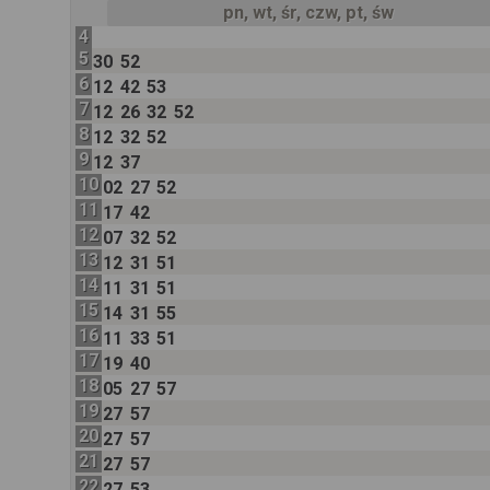
pn, wt, śr, czw, pt, św
4
5
30
52
6
12
42
53
7
12
26
32
52
8
12
32
52
9
12
37
10
02
27
52
11
17
42
12
07
32
52
13
12
31
51
14
11
31
51
15
14
31
55
16
11
33
51
17
19
40
18
05
27
57
19
27
57
20
27
57
21
27
57
22
27
53