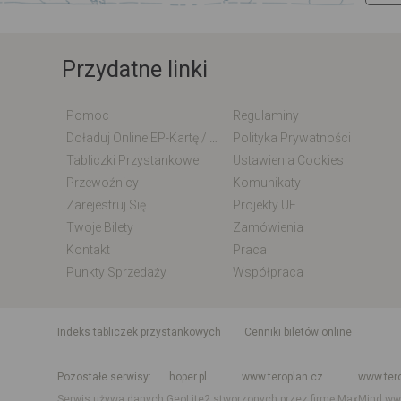
Przydatne linki
Pomoc
Regulaminy
Doładuj Online EP-Kartę / EM-Kartę
Polityka Prywatności
Tabliczki Przystankowe
Ustawienia Cookies
Przewoźnicy
Komunikaty
Zarejestruj Się
Projekty UE
Twoje Bilety
Zamówienia
Kontakt
Praca
Punkty Sprzedaży
Współpraca
indeks tabliczek przystankowych
Cenniki biletów online
Rozkład jazdy krajowy i międzynarodowy
Rozkład jazdy autobusó
Pozostałe serwisy
hoper.pl
www.teroplan.cz
www.ter
Serwis używa danych GeoLite2 stworzonych przez firmę MaxMind
ww