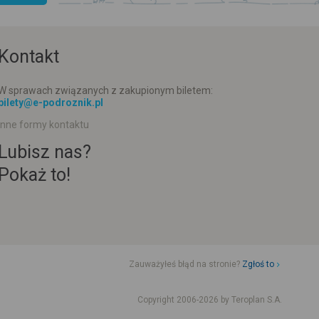
Kontakt
W sprawach związanych z zakupionym biletem:
bilety@e-podroznik.pl
Inne formy kontaktu
Lubisz nas?
Pokaż to!
Zauważyłeś błąd na stronie?
Zgłoś to
d jazdy komunikacji miejskiej
Rozkład jazdy busów od adresu-adresu
Copyright 2006-2026 by Teroplan S.A.