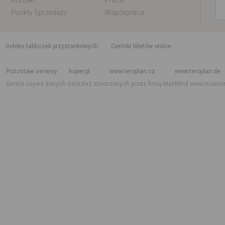
Kontakt
Praca
Punkty Sprzedaży
Współpraca
indeks tabliczek przystankowych
Cenniki biletów online
Rozkład jazdy krajowy i międzynarodowy
Rozkład jazdy autobusów
Rozk
Pozostałe serwisy
hoper.pl
www.teroplan.cz
www.teroplan.de
Serwis używa danych GeoLite2 stworzonych przez firmę MaxMind
www.maxmi