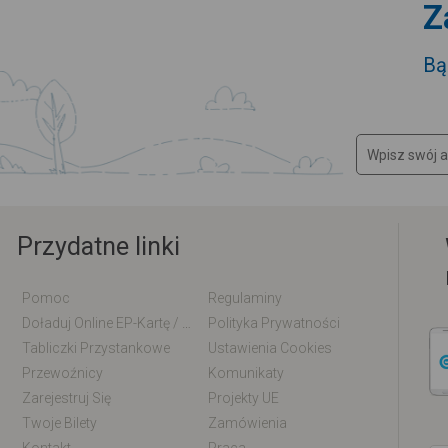
Z
Bą
Przydatne linki
Pomoc
Regulaminy
Doładuj Online EP-Kartę / EM-Kartę
Polityka Prywatności
Tabliczki Przystankowe
Ustawienia Cookies
Przewoźnicy
Komunikaty
Zarejestruj Się
Projekty UE
Twoje Bilety
Zamówienia