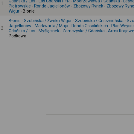
Gdańska / Las
-
Las Gdański P+R
-
Modrzewiowa / Gdańska
-
Leśn
1
Piotrowskie
-
Rondo Jagiellonów
-
Zbożowy Rynek
-
Zbożowy Ryn
Wigur
- Błonie
Błonie
-
Szubińska / Żwirki i Wigur
-
Szubińska / Gnieźnieńska
-
Szu
Jagiellonów
-
Markwarta / Maja
-
Rondo Ossolińskich
-
Plac Weyss
2
Gdańska / Las
-
Myślęcinek
-
Zamczysko / Gdańska
-
Armii Krajow
Podkowa