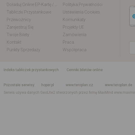
Doładuj Online EP-Kartę / EM-Kartę
Polityka Prywatności
Tabliczki Przystankowe
Ustawienia Cookies
Przewoźnicy
Komunikaty
Zarejestruj Się
Projekty UE
Twoje Bilety
Zamówienia
Kontakt
Praca
Punkty Sprzedaży
Współpraca
indeks tabliczek przystankowych
Cenniki biletów online
Rozkład jazdy krajowy i międzynarodowy
Rozkład jazdy autobusów
Rozk
Pozostałe serwisy
hoper.pl
www.teroplan.cz
www.teroplan.de
Serwis używa danych GeoLite2 stworzonych przez firmę MaxMind
www.maxmi