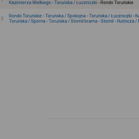
1
Kazimierza Wielkiego
-
Toruńska / Łuczniczki
- Rondo Toruńskie
Rondo Toruńskie
-
Toruńska / Spokojna
-
Toruńska / Łuczniczki
-
K
2
Toruńska / Sporna
-
Toruńska / Stomil brama
-
Stomil
-
Hutnicza /