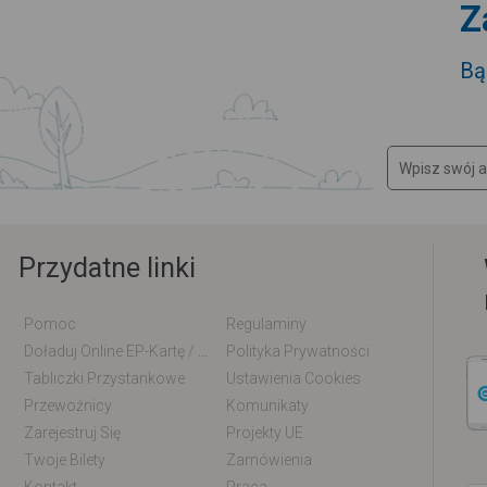
Z
Bą
Przydatne linki
Pomoc
Regulaminy
Doładuj Online EP-Kartę / EM-Kartę
Polityka Prywatności
Tabliczki Przystankowe
Ustawienia Cookies
Przewoźnicy
Komunikaty
Zarejestruj Się
Projekty UE
Twoje Bilety
Zamówienia