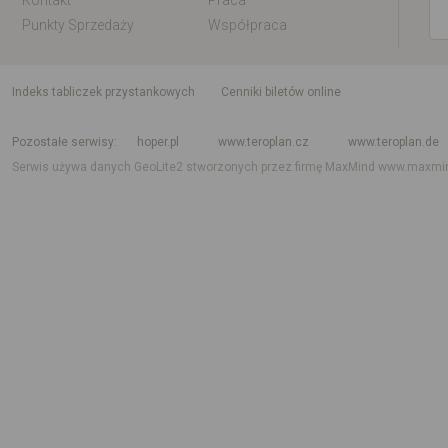
Kontakt
Praca
Punkty Sprzedaży
Współpraca
indeks tabliczek przystankowych
Cenniki biletów online
Rozkład jazdy krajowy i międzynarodowy
Rozkład jazdy autobusów
Rozk
Pozostałe serwisy
hoper.pl
www.teroplan.cz
www.teroplan.de
Serwis używa danych GeoLite2 stworzonych przez firmę MaxMind
www.maxmi