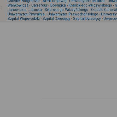
Osiedle Podgrodzie
-
Armii Krajowej
-
Uniwersytet-Rektorat
-
Uniwe
Wańkowicza
-
Carrefour
-
Boenigka
-
Krasickiego-Wilczyńskiego
-
G
1
Janowicza
-
Jarocka
-
Sikorskiego-Wilczyńskiego
-
Osiedle Genera
Uniwersytet-Pływalnia
-
Uniwersytet-Prawocheńskiego
-
Uniwersy
Szpital Wojewódzki
-
Szpital Dziecięcy
-
Szpital Dziecięcy
-
Dworco