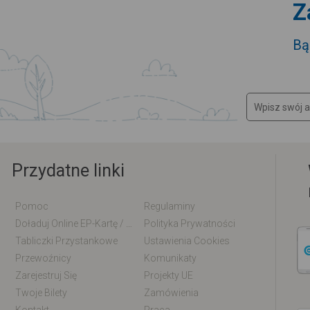
Z
Bą
Przydatne linki
Pomoc
Regulaminy
Doładuj Online EP-Kartę / EM-Kartę
Polityka Prywatności
Tabliczki Przystankowe
Ustawienia Cookies
Przewoźnicy
Komunikaty
Zarejestruj Się
Projekty UE
Twoje Bilety
Zamówienia