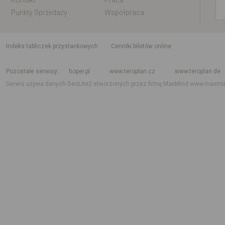
Kontakt
Praca
Punkty Sprzedaży
Współpraca
indeks tabliczek przystankowych
Cenniki biletów online
Rozkład jazdy krajowy i międzynarodowy
Rozkład jazdy autobusów
Rozk
Pozostałe serwisy
hoper.pl
www.teroplan.cz
www.teroplan.de
Serwis używa danych GeoLite2 stworzonych przez firmę MaxMind
www.maxmi