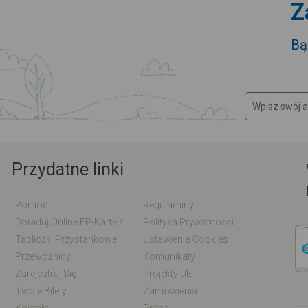
Z
Bą
Przydatne linki
Pomoc
Regulaminy
Doładuj Online EP-Kartę / EM-Kartę
Polityka Prywatności
Tabliczki Przystankowe
Ustawienia Cookies
Przewoźnicy
Komunikaty
Zarejestruj Się
Projekty UE
Twoje Bilety
Zamówienia