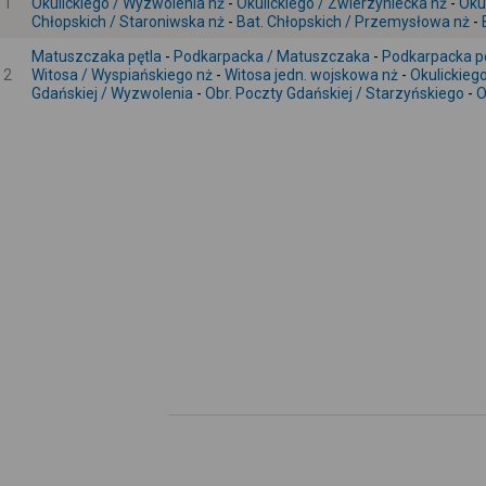
1
Okulickiego / Wyzwolenia nż
-
Okulickiego / Zwierzyniecka nż
-
Oku
Chłopskich / Staroniwska nż
-
Bat. Chłopskich / Przemysłowa nż
-
Matuszczaka pętla
-
Podkarpacka / Matuszczaka
-
Podkarpacka po
2
Witosa / Wyspiańskiego nż
-
Witosa jedn. wojskowa nż
-
Okulickieg
Gdańskiej / Wyzwolenia
-
Obr. Poczty Gdańskiej / Starzyńskiego
-
O