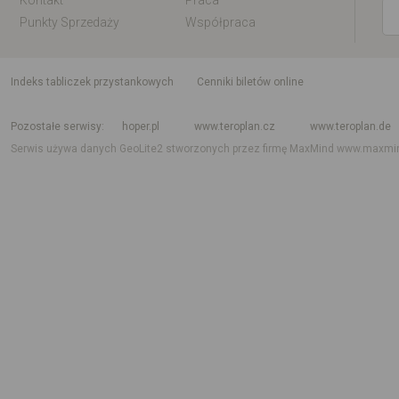
Kontakt
Praca
Punkty Sprzedaży
Współpraca
indeks tabliczek przystankowych
Cenniki biletów online
Rozkład jazdy krajowy i międzynarodowy
Rozkład jazdy autobusów
Rozk
Pozostałe serwisy
hoper.pl
www.teroplan.cz
www.teroplan.de
Serwis używa danych GeoLite2 stworzonych przez firmę MaxMind
www.maxmi