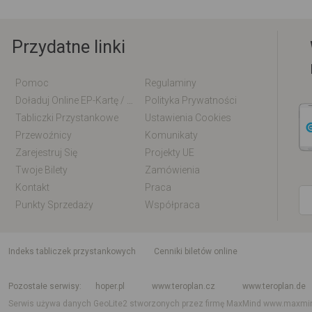
Przydatne linki
Pomoc
Regulaminy
Doładuj Online EP-Kartę / EM-Kartę
Polityka Prywatności
Tabliczki Przystankowe
Ustawienia Cookies
Przewoźnicy
Komunikaty
Zarejestruj Się
Projekty UE
Twoje Bilety
Zamówienia
Kontakt
Praca
Punkty Sprzedaży
Współpraca
indeks tabliczek przystankowych
Cenniki biletów online
Rozkład jazdy krajowy i międzynarodowy
Rozkład jazdy autobusów
Rozk
Pozostałe serwisy
hoper.pl
www.teroplan.cz
www.teroplan.de
Serwis używa danych GeoLite2 stworzonych przez firmę MaxMind
www.maxmi