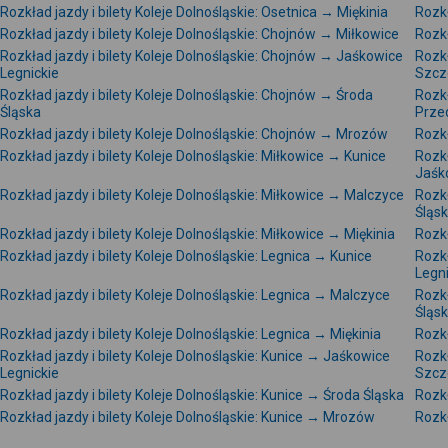
Rozkład jazdy i bilety Koleje Dolnośląskie: Osetnica → Miękinia
Rozkł
Rozkład jazdy i bilety Koleje Dolnośląskie: Chojnów → Miłkowice
Rozkł
Rozkład jazdy i bilety Koleje Dolnośląskie: Chojnów → Jaśkowice
Rozkł
Legnickie
Szcz
Rozkład jazdy i bilety Koleje Dolnośląskie: Chojnów → Środa
Rozkł
Śląska
Prze
Rozkład jazdy i bilety Koleje Dolnośląskie: Chojnów → Mrozów
Rozkł
Rozkład jazdy i bilety Koleje Dolnośląskie: Miłkowice → Kunice
Rozkł
Jaśk
Rozkład jazdy i bilety Koleje Dolnośląskie: Miłkowice → Malczyce
Rozkł
Śląs
Rozkład jazdy i bilety Koleje Dolnośląskie: Miłkowice → Miękinia
Rozkł
Rozkład jazdy i bilety Koleje Dolnośląskie: Legnica → Kunice
Rozkł
Legni
Rozkład jazdy i bilety Koleje Dolnośląskie: Legnica → Malczyce
Rozkł
Śląs
Rozkład jazdy i bilety Koleje Dolnośląskie: Legnica → Miękinia
Rozkł
Rozkład jazdy i bilety Koleje Dolnośląskie: Kunice → Jaśkowice
Rozkł
Legnickie
Szcz
Rozkład jazdy i bilety Koleje Dolnośląskie: Kunice → Środa Śląska
Rozkł
Rozkład jazdy i bilety Koleje Dolnośląskie: Kunice → Mrozów
Rozkł