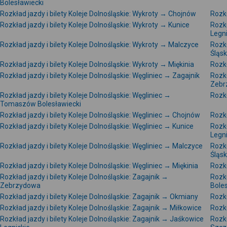
Bolesławiecki
Rozkład jazdy i bilety Koleje Dolnośląskie: Wykroty → Chojnów
Rozkł
Rozkład jazdy i bilety Koleje Dolnośląskie: Wykroty → Kunice
Rozkł
Legni
Rozkład jazdy i bilety Koleje Dolnośląskie: Wykroty → Malczyce
Rozkł
Śląs
Rozkład jazdy i bilety Koleje Dolnośląskie: Wykroty → Miękinia
Rozkł
Rozkład jazdy i bilety Koleje Dolnośląskie: Węgliniec → Zagajnik
Rozkł
Zebr
Rozkład jazdy i bilety Koleje Dolnośląskie: Węgliniec →
Rozkł
Tomaszów Bolesławiecki
Rozkład jazdy i bilety Koleje Dolnośląskie: Węgliniec → Chojnów
Rozkł
Rozkład jazdy i bilety Koleje Dolnośląskie: Węgliniec → Kunice
Rozkł
Legni
Rozkład jazdy i bilety Koleje Dolnośląskie: Węgliniec → Malczyce
Rozkł
Śląs
Rozkład jazdy i bilety Koleje Dolnośląskie: Węgliniec → Miękinia
Rozkł
Rozkład jazdy i bilety Koleje Dolnośląskie: Zagajnik →
Rozkł
Zebrzydowa
Bole
Rozkład jazdy i bilety Koleje Dolnośląskie: Zagajnik → Okmiany
Rozkł
Rozkład jazdy i bilety Koleje Dolnośląskie: Zagajnik → Miłkowice
Rozkł
Rozkład jazdy i bilety Koleje Dolnośląskie: Zagajnik → Jaśkowice
Rozkł