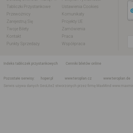
Tabliczki Przystankowe
Ustawienia Cookies
Przewoźnicy
Komunikaty
Zarejestruj Się
Projekty UE
Twoje Bilety
Zamówienia
Kontakt
Praca
Punkty Sprzedaży
Współpraca
indeks tabliczek przystankowych
Cenniki biletów online
Rozkład jazdy krajowy i międzynarodowy
Rozkład jazdy autobusów
Rozk
Pozostałe serwisy
hoper.pl
www.teroplan.cz
www.teroplan.de
Serwis używa danych GeoLite2 stworzonych przez firmę MaxMind
www.maxmi