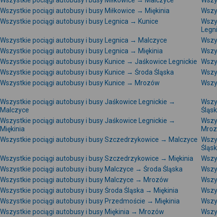
Wszystkie pociągi autobusy i busy Miłkowice → Malczyce
Wszys
Wszystkie pociągi autobusy i busy Miłkowice → Miękinia
Wszy
Wszystkie pociągi autobusy i busy Legnica → Kunice
Wszy
Legni
Wszystkie pociągi autobusy i busy Legnica → Malczyce
Wszys
Wszystkie pociągi autobusy i busy Legnica → Miękinia
Wszy
Wszystkie pociągi autobusy i busy Kunice → Jaśkowice Legnickie
Wszy
Wszystkie pociągi autobusy i busy Kunice → Środa Śląska
Wszy
Wszystkie pociągi autobusy i busy Kunice → Mrozów
Wszy
Wszystkie pociągi autobusy i busy Jaśkowice Legnickie →
Wszys
Malczyce
Śląs
Wszystkie pociągi autobusy i busy Jaśkowice Legnickie →
Wszys
Miękinia
Mro
Wszystkie pociągi autobusy i busy Szczedrzykowice → Malczyce
Wszy
Śląs
Wszystkie pociągi autobusy i busy Szczedrzykowice → Miękinia
Wszy
Wszystkie pociągi autobusy i busy Malczyce → Środa Śląska
Wszy
Wszystkie pociągi autobusy i busy Malczyce → Mrozów
Wszy
Wszystkie pociągi autobusy i busy Środa Śląska → Miękinia
Wszy
Wszystkie pociągi autobusy i busy Przedmoście → Miękinia
Wszy
Wszystkie pociągi autobusy i busy Miękinia → Mrozów
Wszys