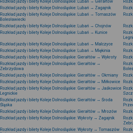
Rozkład jazdy i bilety Koleje Dolnośląskie: Lubań → Gierałtów
Rozkł
Rozkład jazdy i bilety Koleje Dolnośląskie: Lubań → Zagajnik
Rozkł
Rozkład jazdy i bilety Koleje Dolnośląskie: Lubań → Tomaszów
Rozkł
Bolesławiecki
Rozkład jazdy i bilety Koleje Dolnośląskie: Lubań → Chojnów
Rozkł
Rozkład jazdy i bilety Koleje Dolnośląskie: Lubań → Kunice
Rozkł
Legni
Rozkład jazdy i bilety Koleje Dolnośląskie: Lubań → Malczyce
Rozkł
Rozkład jazdy i bilety Koleje Dolnośląskie: Lubań → Miękinia
Rozkł
Rozkład jazdy i bilety Koleje Dolnośląskie: Gierałtów → Wykroty
Rozkł
Rozkład jazdy i bilety Koleje Dolnośląskie: Gierałtów →
Rozkł
Zebrzydowa
Bole
Rozkład jazdy i bilety Koleje Dolnośląskie: Gierałtów → Okmiany
Rozkł
Rozkład jazdy i bilety Koleje Dolnośląskie: Gierałtów → Miłkowice
Rozkł
Rozkład jazdy i bilety Koleje Dolnośląskie: Gierałtów → Jaśkowice
Rozkł
Legnickie
Szcz
Rozkład jazdy i bilety Koleje Dolnośląskie: Gierałtów → Środa
Rozkł
Śląska
Prze
Rozkład jazdy i bilety Koleje Dolnośląskie: Gierałtów → Mrozów
Rozkł
Rozkład jazdy i bilety Koleje Dolnośląskie: Wykroty → Zagajnik
Rozkł
Zebr
Rozkład jazdy i bilety Koleje Dolnośląskie: Wykroty → Tomaszów
Rozkł