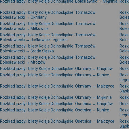
Rozkład jazdy i bilety Koleje Dolnośląskie: Bolesławiec → Miękinia
Rozkł
Rozkład jazdy i bilety Koleje Dolnośląskie: Tomaszów
Rozkł
Bolesławiecki → Okmiany
Bole
Rozkład jazdy i bilety Koleje Dolnośląskie: Tomaszów
Rozkł
Bolesławiecki → Miłkowice
Bole
Rozkład jazdy i bilety Koleje Dolnośląskie: Tomaszów
Rozkł
Bolesławiecki → Jaśkowice Legnickie
Bole
Rozkład jazdy i bilety Koleje Dolnośląskie: Tomaszów
Rozkł
Bolesławiecki → Środa Śląska
Bole
Rozkład jazdy i bilety Koleje Dolnośląskie: Tomaszów
Rozkł
Bolesławiecki → Mrozów
Bole
Rozkład jazdy i bilety Koleje Dolnośląskie: Okmiany → Chojnów
Rozkł
Rozkład jazdy i bilety Koleje Dolnośląskie: Okmiany → Kunice
Rozkł
Legni
Rozkład jazdy i bilety Koleje Dolnośląskie: Okmiany → Malczyce
Rozkł
Śląs
Rozkład jazdy i bilety Koleje Dolnośląskie: Okmiany → Miękinia
Rozkł
Rozkład jazdy i bilety Koleje Dolnośląskie: Osetnica → Chojnów
Rozkł
Rozkład jazdy i bilety Koleje Dolnośląskie: Osetnica → Kunice
Rozkł
Legni
Rozkład jazdy i bilety Koleje Dolnośląskie: Osetnica → Malczyce
Rozkł
Śląs