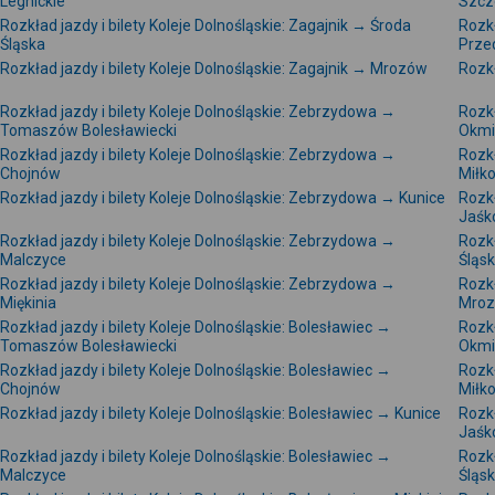
Legnickie
Szcz
Rozkład jazdy i bilety Koleje Dolnośląskie: Zagajnik → Środa
Rozkł
Śląska
Prze
Rozkład jazdy i bilety Koleje Dolnośląskie: Zagajnik → Mrozów
Rozkł
Rozkład jazdy i bilety Koleje Dolnośląskie: Zebrzydowa →
Rozkł
Tomaszów Bolesławiecki
Okmi
Rozkład jazdy i bilety Koleje Dolnośląskie: Zebrzydowa →
Rozkł
Chojnów
Miłk
Rozkład jazdy i bilety Koleje Dolnośląskie: Zebrzydowa → Kunice
Rozkł
Jaśk
Rozkład jazdy i bilety Koleje Dolnośląskie: Zebrzydowa →
Rozkł
Malczyce
Śląs
Rozkład jazdy i bilety Koleje Dolnośląskie: Zebrzydowa →
Rozkł
Miękinia
Mro
Rozkład jazdy i bilety Koleje Dolnośląskie: Bolesławiec →
Rozkł
Tomaszów Bolesławiecki
Okmi
Rozkład jazdy i bilety Koleje Dolnośląskie: Bolesławiec →
Rozkł
Chojnów
Miłk
Rozkład jazdy i bilety Koleje Dolnośląskie: Bolesławiec → Kunice
Rozkł
Jaśk
Rozkład jazdy i bilety Koleje Dolnośląskie: Bolesławiec →
Rozkł
Malczyce
Śląs