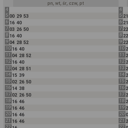
pn, wt, śr, czw, pt
4
4
5
5
00
29
53
2
6
6
16
40
2
7
7
03
26
50
2
8
8
16
40
2
9
9
04
28
52
2
10
10
16
40
11
11
04
28
52
12
12
16
40
13
13
04
28
51
14
14
15
39
15
15
02
26
50
16
16
14
38
17
17
02
26
50
18
18
16
46
19
19
16
46
20
20
16
46
21
21
16
46
22
22
16