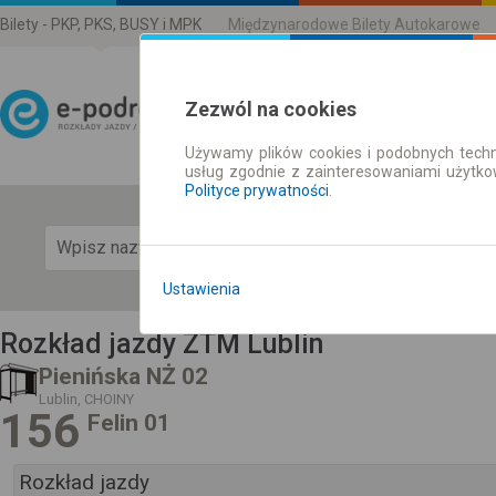
Bilety - PKP, PKS, BUSY i MPK
Międzynarodowe Bilety Autokarowe
Zezwól na cookies
Używamy plików cookies i podobnych techn
Rozkład Jazdy | Bilety
usług zgodnie z zainteresowaniami użytk
Polityce prywatności
.
Pok
Ustawienia
Rozkład jazdy ZTM Lublin
Pienińska NŻ 02
Lublin, CHOINY
156
Felin 01
Rozkład jazdy