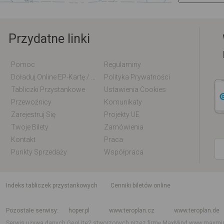
Przydatne linki
Pomoc
Regulaminy
Doładuj Online EP-Kartę / EM-Kartę
Polityka Prywatności
Tabliczki Przystankowe
Ustawienia Cookies
Przewoźnicy
Komunikaty
Zarejestruj Się
Projekty UE
Twoje Bilety
Zamówienia
Kontakt
Praca
Punkty Sprzedaży
Współpraca
indeks tabliczek przystankowych
Cenniki biletów online
Rozkład jazdy krajowy i międzynarodowy
Rozkład jazdy autobusów
Rozk
Pozostałe serwisy
hoper.pl
www.teroplan.cz
www.teroplan.de
Serwis używa danych GeoLite2 stworzonych przez firmę MaxMind
www.maxmi