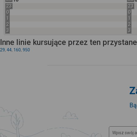
23
23
0
0
1
1
2
2
3
3
Inne linie kursujące przez ten przystan
29
,
44
,
160
,
950
Z
Bą