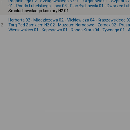
Paganiniego 02
-
Szeligowskiego NŻ 01
-
Organowa 01
-
Szpital Dz
1
01
-
Rondo Lubelskiego Lipca 03
-
Plac Bychawski 01
-
Dworzec Lubl
Smoluchowskiego koszary NŻ 01
Herberta 02
-
Młodzieżowa 02
-
Mickiewicza 04
-
Kraszewskiego 0
2
Targ Pod Zamkiem NŻ 02
-
Muzeum Narodowe - Zamek 02
-
Prusa
Wieniawskich 01
-
Kaprysowa 01
-
Rondo Kilara 04
-
Żywnego 01
-
A