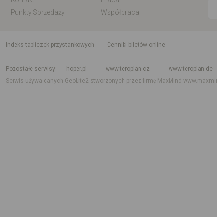
Kontakt
Praca
Punkty Sprzedaży
Współpraca
indeks tabliczek przystankowych
Cenniki biletów online
Rozkład jazdy krajowy i międzynarodowy
Rozkład jazdy autobusów
Rozk
Pozostałe serwisy
hoper.pl
www.teroplan.cz
www.teroplan.de
Serwis używa danych GeoLite2 stworzonych przez firmę MaxMind
www.maxmi