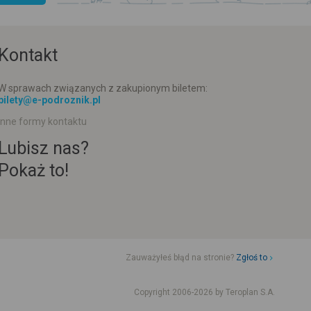
Kontakt
W sprawach związanych z zakupionym biletem:
bilety@e-podroznik.pl
Inne formy kontaktu
Lubisz nas?
Pokaż to!
Zauważyłeś błąd na stronie?
Zgłoś to
d jazdy komunikacji miejskiej
Rozkład jazdy busów od adresu-adresu
Copyright 2006-2026 by Teroplan S.A.