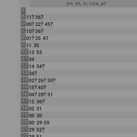
pn, wt, śr, czw, pt
4
5
?
?
11
36
6
?
?
?
00
22
45
7
?
?
10
36
8
?
01
25
47
9
11
35
10
13
53
11
34
12
?
14
54
13
?
34
14
?
?
?
02
26
50
15
?
?
15
40
16
?
?
04
28
51
17
?
12
36
18
02
31
19
00
30
20
00
29
59
21
?
29
52
22
29
51