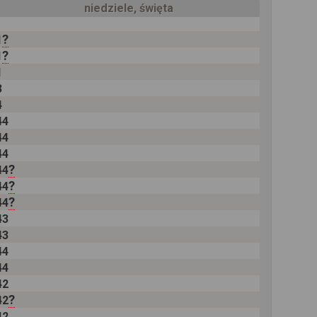
niedziele, święta
?
1
?
1
1
3
4
44
44
44
?
44
?
44
?
44
43
43
44
44
42
?
42
42