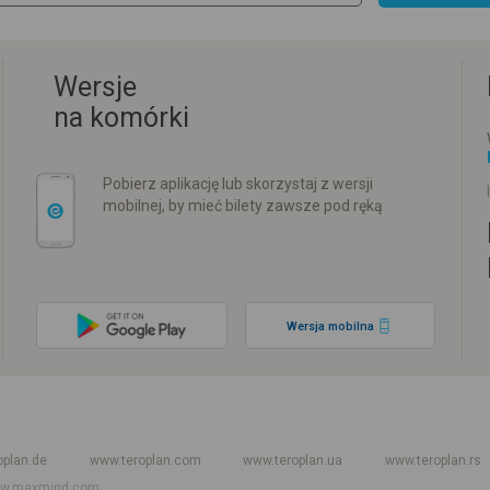
Wersje
na komórki
Pobierz aplikację lub skorzystaj z wersji
mobilnej, by mieć bilety zawsze pod ręką
Wersja mobilna
w
Rozkład jazdy PKP
Rozkład jazdy autokarów międzynarodowych
Rozkła
oplan.de
www.teroplan.com
www.teroplan.ua
www.teroplan.rs
w.maxmind.com