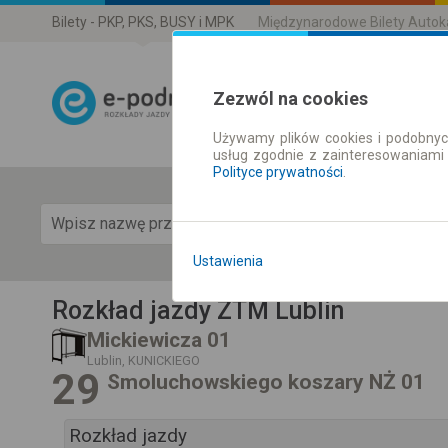
Bilety - PKP, PKS, BUSY i MPK
Międzynarodowe Bilety Auto
Zezwól na cookies
Używamy plików cookies i podobnyc
Rozkład Jazdy 
usług zgodnie z zainteresowaniami
Polityce prywatności
.
Pok
Ustawienia
Rozkład jazdy ZTM Lublin
Mickiewicza 01
Lublin, KUNICKIEGO
29
Smoluchowskiego koszary NŻ 01
Rozkład jazdy