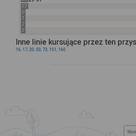
23
0
1
2
3
Inne linie kursujące przez ten przy
16
,
17
,
20
,
50
,
73
,
151
,
160