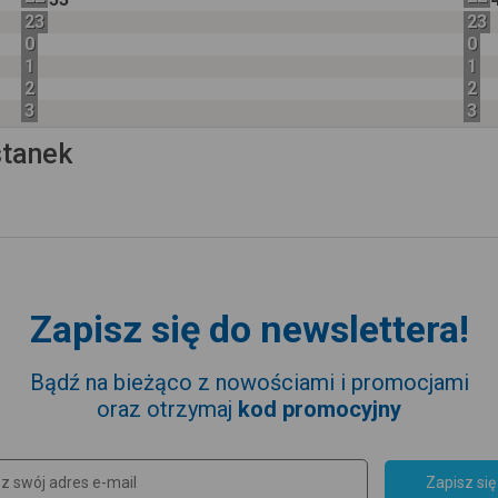
23
23
0
0
1
1
2
2
3
3
stanek
Zapisz się do newslettera!
Bądź na bieżąco z nowościami i promocjami
oraz otrzymaj
kod promocyjny
Zapisz się