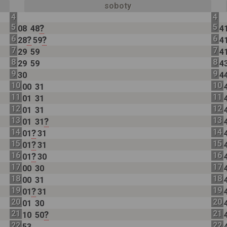
soboty
4
4
5
5
?
08
48
4
6
6
?
?
28
59
4
7
7
29
59
4
8
8
29
59
4
9
9
30
4
10
10
00
31
11
11
01
31
12
12
01
31
13
13
?
01
31
14
14
?
01
31
15
15
?
01
31
16
16
?
01
30
17
17
00
30
18
18
00
31
19
19
?
01
31
20
20
01
30
21
21
?
10
50
22
22
53