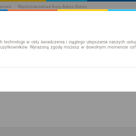
karowe
Międzynarodowe Busy Adres-Adres
h technologii w celu świadczenia i ciągłego ulepszania naszych us
| Bilety
Bilety okresowe
 użytkowników. Wyrażoną zgodę możesz w dowolnym momencie cofną
aż rozkład