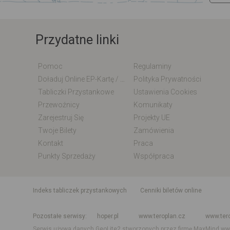
Przydatne linki
Pomoc
Regulaminy
Doładuj Online EP-Kartę / EM-Kartę
Polityka Prywatności
Tabliczki Przystankowe
Ustawienia Cookies
Przewoźnicy
Komunikaty
Zarejestruj Się
Projekty UE
Twoje Bilety
Zamówienia
Kontakt
Praca
Punkty Sprzedaży
Współpraca
indeks tabliczek przystankowych
Cenniki biletów online
Rozkład jazdy krajowy i międzynarodowy
Rozkład jazdy autobusó
Pozostałe serwisy
hoper.pl
www.teroplan.cz
www.ter
Serwis używa danych GeoLite2 stworzonych przez firmę MaxMind
ww