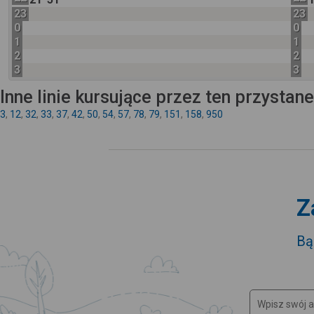
23
23
0
0
1
1
2
2
3
3
Inne linie kursujące przez ten przystan
3
,
12
,
32
,
33
,
37
,
42
,
50
,
54
,
57
,
78
,
79
,
151
,
158
,
950
Z
Bą