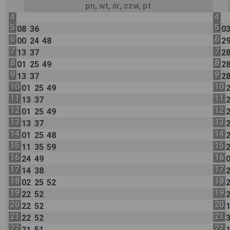
pn, wt, śr, czw, pt
4
4
5
5
08
36
0
6
6
00
24
48
2
7
7
13
37
2
8
8
01
25
49
2
9
9
13
37
2
10
10
01
25
49
11
11
13
37
12
12
01
25
49
13
13
13
37
14
14
01
25
48
15
15
11
35
59
16
16
24
49
17
17
14
38
18
18
02
25
52
19
19
22
52
20
20
22
52
21
21
22
52
22
22
21
51