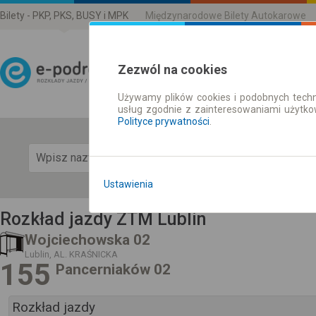
Bilety - PKP, PKS, BUSY i MPK
Międzynarodowe Bilety Autokarowe
Zezwól na cookies
Używamy plików cookies i podobnych techn
Rozkład Jazdy | Bilety
usług zgodnie z zainteresowaniami użytk
Polityce prywatności
.
Pok
Ustawienia
Rozkład jazdy ZTM Lublin
Wojciechowska 02
Lublin, AL. KRAŚNICKA
155
Pancerniaków 02
Rozkład jazdy