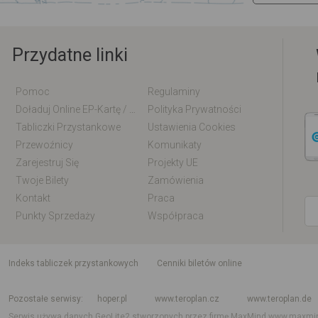
Przydatne linki
Pomoc
Regulaminy
Doładuj Online EP-Kartę / EM-Kartę
Polityka Prywatności
Tabliczki Przystankowe
Ustawienia Cookies
Przewoźnicy
Komunikaty
Zarejestruj Się
Projekty UE
Twoje Bilety
Zamówienia
Kontakt
Praca
Punkty Sprzedaży
Współpraca
indeks tabliczek przystankowych
Cenniki biletów online
Rozkład jazdy krajowy i międzynarodowy
Rozkład jazdy autobusów
Rozk
Pozostałe serwisy
hoper.pl
www.teroplan.cz
www.teroplan.de
Serwis używa danych GeoLite2 stworzonych przez firmę MaxMind
www.maxmi