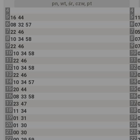
pn, wt, śr, czw, pt
4
4
5
5
16
44
1
6
6
08
32
57
0
7
7
22
46
0
8
8
10
34
58
0
9
9
22
46
0
10
10
10
34
58
11
11
22
46
12
12
10
34
58
13
13
22
46
14
14
10
34
57
15
15
20
44
16
16
08
33
58
17
17
23
47
18
18
11
34
19
19
01
31
20
20
01
30
21
21
00
30
22
22
00
29
59