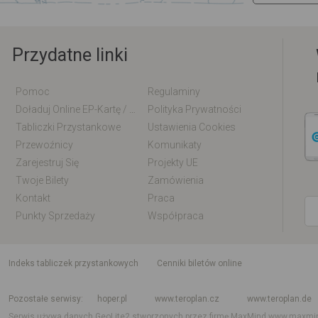
Przydatne linki
Pomoc
Regulaminy
Doładuj Online EP-Kartę / EM-Kartę
Polityka Prywatności
Tabliczki Przystankowe
Ustawienia Cookies
Przewoźnicy
Komunikaty
Zarejestruj Się
Projekty UE
Twoje Bilety
Zamówienia
Kontakt
Praca
Punkty Sprzedaży
Współpraca
indeks tabliczek przystankowych
Cenniki biletów online
Rozkład jazdy krajowy i międzynarodowy
Rozkład jazdy autobusów
Rozk
Pozostałe serwisy
hoper.pl
www.teroplan.cz
www.teroplan.de
Serwis używa danych GeoLite2 stworzonych przez firmę MaxMind
www.maxmi