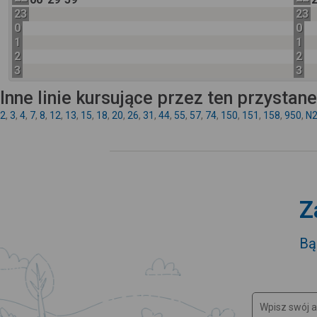
23
23
0
0
1
1
2
2
3
3
Inne linie kursujące przez ten przystan
2
,
3
,
4
,
7
,
8
,
12
,
13
,
15
,
18
,
20
,
26
,
31
,
44
,
55
,
57
,
74
,
150
,
151
,
158
,
950
,
N
Z
Bą