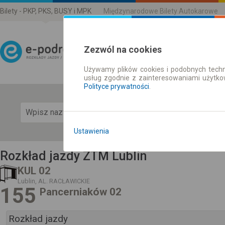
Bilety - PKP, PKS, BUSY i MPK
Międzynarodowe Bilety Autokarowe
Zezwól na cookies
Używamy plików cookies i podobnych techn
Rozkład Jazdy | Bilety
usług zgodnie z zainteresowaniami użytk
Polityce prywatności
.
Pok
Ustawienia
Rozkład jazdy ZTM Lublin
KUL 02
Lublin, AL. RACŁAWICKIE
155
Pancerniaków 02
Rozkład jazdy