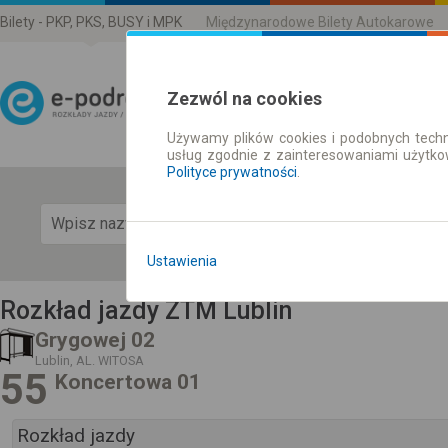
Bilety - PKP, PKS, BUSY i MPK
Międzynarodowe Bilety Autokarowe
Zezwól na cookies
Używamy plików cookies i podobnych techn
Rozkład Jazdy | Bilety
usług zgodnie z zainteresowaniami użytk
Polityce prywatności
.
Pok
Ustawienia
Rozkład jazdy ZTM Lublin
Grygowej 02
Lublin, AL. WITOSA
55
Koncertowa 01
Rozkład jazdy