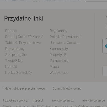
Przydatne linki
Pomoc
Regulaminy
Doładuj Online EP-Kartę / EM-Kartę
Polityka Prywatności
Tabliczki Przystankowe
Ustawienia Cookies
Przewoźnicy
Komunikaty
Zarejestruj Się
Projekty UE
Twoje Bilety
Zamówienia
Kontakt
Praca
Punkty Sprzedaży
Współpraca
indeks tabliczek przystankowych
Cenniki biletów online
Rozkład jazdy krajowy i międzynarodowy
Rozkład jazdy autobusów
Rozk
Pozostałe serwisy
hoper.pl
www.teroplan.cz
www.teroplan.de
Serwis używa danych GeoLite2 stworzonych przez firmę MaxMind
www.maxmi