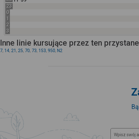
23
0
1
2
3
Inne linie kursujące przez ten przystan
7
,
14
,
21
,
25
,
70
,
73
,
153
,
950
,
N2
Z
Bą