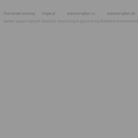
Rozkład jazdy krajowy i międzynarodowy
Rozkład jazdy autobusów
Rozk
Pozostałe serwisy
hoper.pl
www.teroplan.cz
www.teroplan.de
Serwis używa danych GeoLite2 stworzonych przez firmę MaxMind
www.maxmi