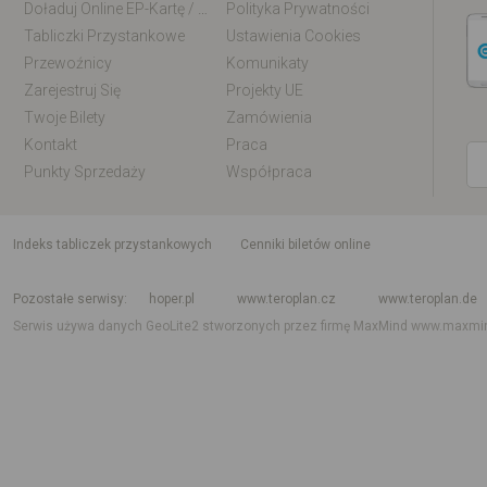
Doładuj Online EP-Kartę / EM-Kartę
Polityka Prywatności
Tabliczki Przystankowe
Ustawienia Cookies
Przewoźnicy
Komunikaty
Zarejestruj Się
Projekty UE
Twoje Bilety
Zamówienia
Kontakt
Praca
Punkty Sprzedaży
Współpraca
indeks tabliczek przystankowych
Cenniki biletów online
Rozkład jazdy krajowy i międzynarodowy
Rozkład jazdy autobusów
Rozk
Pozostałe serwisy
hoper.pl
www.teroplan.cz
www.teroplan.de
Serwis używa danych GeoLite2 stworzonych przez firmę MaxMind
www.maxmi