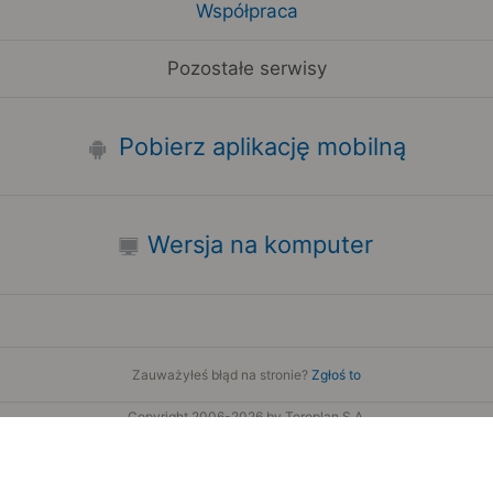
Współpraca
Pozostałe serwisy
Pobierz aplikację mobilną
Wersja na komputer
Zauważyłeś błąd na stronie?
Zgłoś to
Copyright 2006-2026 by Teroplan S.A.
Serwis używa danych GeoLite2 stworzonych przez firmę
MaxMind
www.maxmind.com