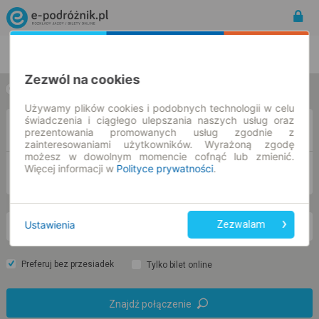
Rozkład Jazdy | Bilety
Bilety okresowe
Zezwól na cookies
w jedną stronę
w obie strony
Używamy plików cookies i podobnych technologii w celu
świadczenia i ciągłego ulepszania naszych usług oraz
Z
prezentowania promowanych usług zgodnie z
zainteresowaniami użytkowników. Wyrażoną zgodę
możesz w dowolnym momencie cofnąć lub zmienić.
Więcej informacji w
Polityce prywatności
.
DO
Ustawienia
Zezwalam
pt. 7 sie.
-- : --
Preferuj bez przesiadek
Tylko bilet online
Znajdź połączenie