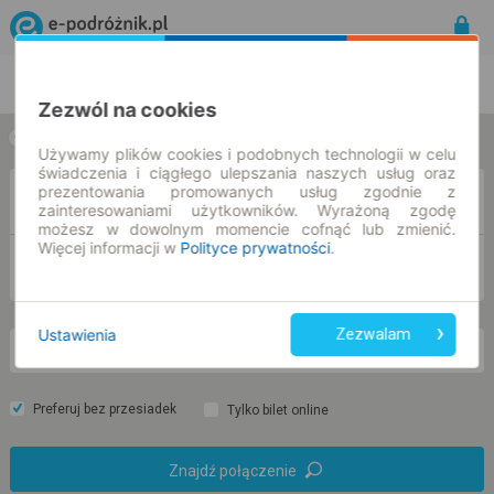
Rozkład Jazdy | Bilety
Bilety okresowe
Zezwól na cookies
w jedną stronę
w obie strony
Używamy plików cookies i podobnych technologii w celu
świadczenia i ciągłego ulepszania naszych usług oraz
prezentowania promowanych usług zgodnie z
Z
zainteresowaniami użytkowników. Wyrażoną zgodę
możesz w dowolnym momencie cofnąć lub zmienić.
Więcej informacji w
Polityce prywatności
.
DO
Ustawienia
Zezwalam
nd. 9 sie.
-- : --
Preferuj bez przesiadek
Tylko bilet online
Znajdź połączenie