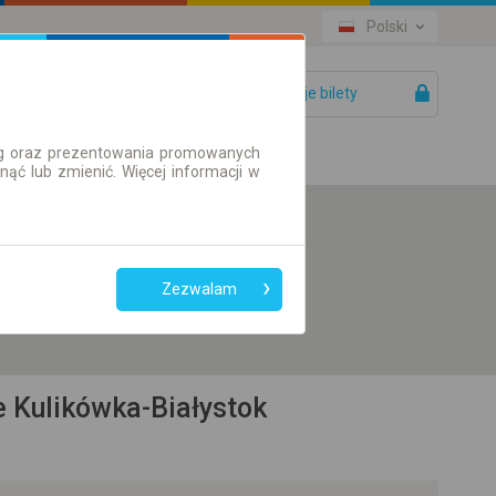
Polski
Twoje bilety
Pomoc
ług oraz prezentowania promowanych
ć lub zmienić. Więcej informacji w
Preferuj bez
przesiadek
Zezwalam
Tylko bilet online
 Kulikówka-Białystok