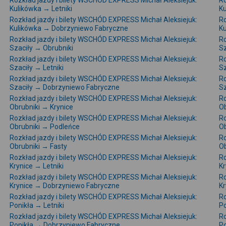
Rozkład jazdy i bilety WSCHÓD EXPRESS Michał Aleksiejuk:
Ro
Kulikówka → Letniki
K
Rozkład jazdy i bilety WSCHÓD EXPRESS Michał Aleksiejuk:
Ro
Kulikówka → Dobrzyniewo Fabryczne
Ku
Rozkład jazdy i bilety WSCHÓD EXPRESS Michał Aleksiejuk:
Ro
Szaciły → Obrubniki
Sz
Rozkład jazdy i bilety WSCHÓD EXPRESS Michał Aleksiejuk:
Ro
Szaciły → Letniki
Sz
Rozkład jazdy i bilety WSCHÓD EXPRESS Michał Aleksiejuk:
Ro
Szaciły → Dobrzyniewo Fabryczne
Sz
Rozkład jazdy i bilety WSCHÓD EXPRESS Michał Aleksiejuk:
Ro
Obrubniki → Krynice
Ob
Rozkład jazdy i bilety WSCHÓD EXPRESS Michał Aleksiejuk:
Ro
Obrubniki → Podleńce
O
Rozkład jazdy i bilety WSCHÓD EXPRESS Michał Aleksiejuk:
Ro
Obrubniki → Fasty
Ob
Rozkład jazdy i bilety WSCHÓD EXPRESS Michał Aleksiejuk:
Ro
Krynice → Letniki
Kr
Rozkład jazdy i bilety WSCHÓD EXPRESS Michał Aleksiejuk:
Ro
Krynice → Dobrzyniewo Fabryczne
Kr
Rozkład jazdy i bilety WSCHÓD EXPRESS Michał Aleksiejuk:
Ro
Ponikła → Letniki
Po
Rozkład jazdy i bilety WSCHÓD EXPRESS Michał Aleksiejuk:
Ro
Ponikła → Dobrzyniewo Fabryczne
Po