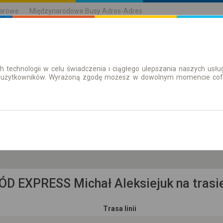
karowe
Międzynarodowe Busy Adres-Adres
h technologii w celu świadczenia i ciągłego ulepszania naszych us
| Bilety
Bilety okresowe
 użytkowników. Wyrażoną zgodę możesz w dowolnym momencie cofną
so. 8 sie.
-- : --
kie, pow. m. Białystok, gm. M. Białystok
D EXPRESS Michał Aleksiejuk na trasie
Trasa linii