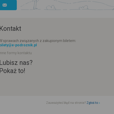
Kontakt
W sprawach związanych z zakupionym biletem:
bilety@e-podroznik.pl
Inne formy kontaktu
Lubisz nas?
Pokaż to!
Zauważyłeś błąd na stronie?
Zgłoś to
d jazdy komunikacji miejskiej
Rozkład jazdy busów od adresu-adresu