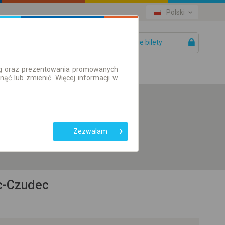
Polski
Twoje bilety
Pomoc
ług oraz prezentowania promowanych
ć lub zmienić. Więcej informacji w
Preferuj bez
przesiadek
Zezwalam
Tylko bilet online
ec-Czudec