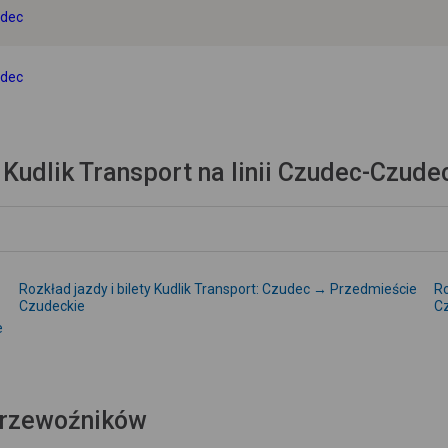
udec
udec
 Kudlik Transport na linii Czudec-Czude
Rozkład jazdy i bilety Kudlik Transport: Czudec → Przedmieście
Ro
Czudeckie
C
e
 przewoźników