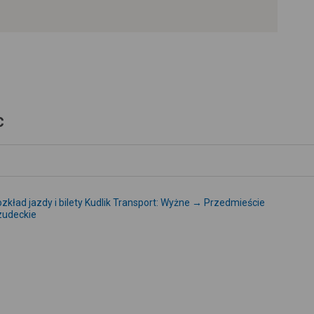
+
-
c
zkład jazdy i bilety Kudlik Transport: Wyżne → Przedmieście
zudeckie