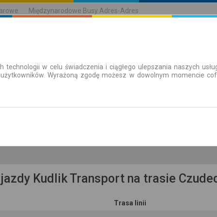
karowe
Międzynarodowe Busy Adres-Adres
h technologii w celu świadczenia i ciągłego ulepszania naszych us
| Bilety
Bilety okresowe
 użytkowników. Wyrażoną zgodę możesz w dowolnym momencie cofną
so. 8 sie.
-- : --
rpackie, pow. strzyżowski, gm. Czudec
jazdy Kudlik Transport na trasie Czud
Trasa linii