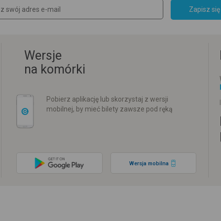
Zapisz się
Wersje
na komórki
Pobierz aplikację lub skorzystaj z wersji
mobilnej, by mieć bilety zawsze pod ręką
Wersja mobilna
w
Rozkład jazdy PKP
Rozkład jazdy autokarów międzynarodowych
Rozkła