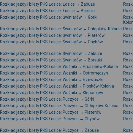
Rozkład jazdy i bilety PKS Łosice: Łosice → Zabuże
Rozkł
Rozkład jazdy i bilety PKS Łosice: Łosice → Borsuki
Rozkł
Rozkład jazdy i bilety PKS Łosice: Świniarów → Górki
Rozkł
Kolon
Rozkład jazdy i bilety PKS Łosice: Świniarów → Chłopków-Kolonia
Rozkł
Rozkład jazdy i bilety PKS Łosice: Świniarów → Platerów
Rozkł
Rozkład jazdy i bilety PKS Łosice: Świniarów → Chybów
Rozkł
Rozkład jazdy i bilety PKS Łosice: Świniarów → Zabuże
Rozkł
Rozkład jazdy i bilety PKS Łosice: Świniarów → Borsuki
Rozkł
Rozkład jazdy i bilety PKS Łosice: Woźniki → Hruszniew-Kolonia
Rozkł
Rozkład jazdy i bilety PKS Łosice: Woźniki → Ostromęczyn
Rozkł
Rozkład jazdy i bilety PKS Łosice: Woźniki → Rzewuszki
Rozkł
Rozkład jazdy i bilety PKS Łosice: Woźniki → Płosków-Kolonia
Rozkł
Rozkład jazdy i bilety PKS Łosice: Woźniki → Klepaczew
Rozkł
Rozkład jazdy i bilety PKS Łosice: Puczyce → Górki
Rozkł
Rozkład jazdy i bilety PKS Łosice: Puczyce → Chłopków-Kolonia
Rozk
Rozkład jazdy i bilety PKS Łosice: Puczyce → Platerów
Rozkł
Rozkład jazdy i bilety PKS Łosice: Puczyce → Chybów
Rozkł
Rozkład jazdy i bilety PKS Łosice: Puczyce → Zabuże
Rozkł