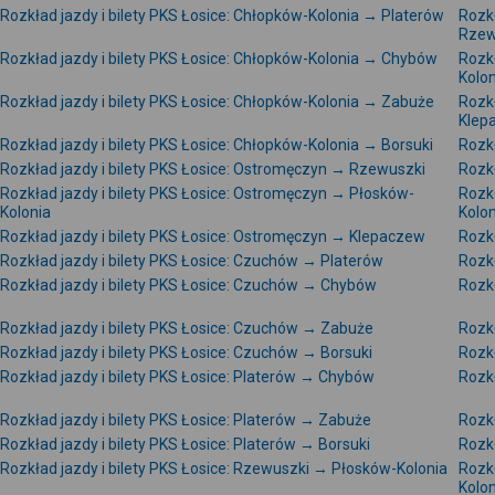
Rozkład jazdy i bilety PKS Łosice: Chłopków-Kolonia → Platerów
Rozkł
Rzew
Rozkład jazdy i bilety PKS Łosice: Chłopków-Kolonia → Chybów
Rozkł
Kolon
Rozkład jazdy i bilety PKS Łosice: Chłopków-Kolonia → Zabuże
Rozkł
Klep
Rozkład jazdy i bilety PKS Łosice: Chłopków-Kolonia → Borsuki
Rozk
Rozkład jazdy i bilety PKS Łosice: Ostromęczyn → Rzewuszki
Rozkł
Rozkład jazdy i bilety PKS Łosice: Ostromęczyn → Płosków-
Rozk
Kolonia
Kolon
Rozkład jazdy i bilety PKS Łosice: Ostromęczyn → Klepaczew
Rozkł
Rozkład jazdy i bilety PKS Łosice: Czuchów → Platerów
Rozk
Rozkład jazdy i bilety PKS Łosice: Czuchów → Chybów
Rozkł
Rozkład jazdy i bilety PKS Łosice: Czuchów → Zabuże
Rozk
Rozkład jazdy i bilety PKS Łosice: Czuchów → Borsuki
Rozkł
Rozkład jazdy i bilety PKS Łosice: Platerów → Chybów
Rozkł
Rozkład jazdy i bilety PKS Łosice: Platerów → Zabuże
Rozkł
Rozkład jazdy i bilety PKS Łosice: Platerów → Borsuki
Rozkł
Rozkład jazdy i bilety PKS Łosice: Rzewuszki → Płosków-Kolonia
Rozkł
Kolon