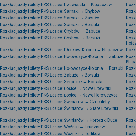
Rozkład jazdy i bilety PKS Łosice: Rzewuszki → Klepaczew
Rozkł
Rozkład jazdy i bilety PKS Łosice: Sarnaki → Chybów
Rozkł
Rozkład jazdy i bilety PKS Łosice: Sarnaki → Zabuże
Rozkł
Rozkład jazdy i bilety PKS Łosice: Sarnaki → Borsuki
Rozkł
Rozkład jazdy i bilety PKS Łosice: Chybów → Zabuże
Rozk
Rozkład jazdy i bilety PKS Łosice: Chybów → Borsuki
Rozkł
Hoło
Rozkład jazdy i bilety PKS Łosice: Płosków-Kolonia → Klepaczew
Rozkł
Rozkład jazdy i bilety PKS Łosice: Hołowczyce-Kolonia → Zabuże
Rozkł
Klep
Rozkład jazdy i bilety PKS Łosice: Hołowczyce-Kolonia → Borsuki
Rozkł
Rozkład jazdy i bilety PKS Łosice: Zabuże → Borsuki
Rozkł
Rozkład jazdy i bilety PKS Łosice: Serpelice → Borsuki
Rozkł
Rozkład jazdy i bilety PKS Łosice: Łosice → Nowe Litewniki
Rozkł
Rozkład jazdy i bilety PKS Łosice: Łosice → Nowe Hołowczyce
Rozkł
Rozkład jazdy i bilety PKS Łosice: Świniarów → Czuchleby
Rozkł
Rozkład jazdy i bilety PKS Łosice: Świniarów → Stare Litewniki
Rozkł
Rozkład jazdy i bilety PKS Łosice: Świniarów → Horoszki Duże
Rozkł
Rozkład jazdy i bilety PKS Łosice: Woźniki → Hruszniew
Rozkł
Rozkład jazdy i bilety PKS Łosice: Woźniki → Terlików
Rozkł