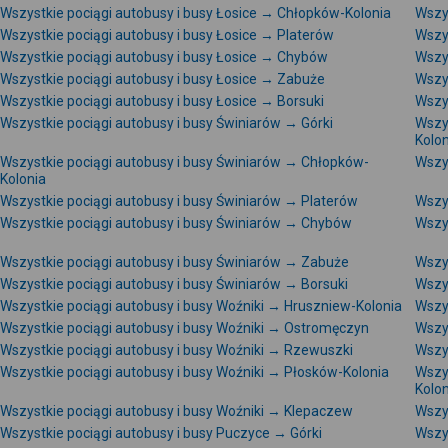
Wszystkie pociągi autobusy i busy Łosice → Chłopków-Kolonia
Wszy
Wszystkie pociągi autobusy i busy Łosice → Platerów
Wszy
Wszystkie pociągi autobusy i busy Łosice → Chybów
Wszys
Wszystkie pociągi autobusy i busy Łosice → Zabuże
Wszy
Wszystkie pociągi autobusy i busy Łosice → Borsuki
Wszys
Wszystkie pociągi autobusy i busy Świniarów → Górki
Wszy
Kolon
Wszystkie pociągi autobusy i busy Świniarów → Chłopków-
Wszy
Kolonia
Wszystkie pociągi autobusy i busy Świniarów → Platerów
Wszy
Wszystkie pociągi autobusy i busy Świniarów → Chybów
Wszy
Wszystkie pociągi autobusy i busy Świniarów → Zabuże
Wszy
Wszystkie pociągi autobusy i busy Świniarów → Borsuki
Wszy
Wszystkie pociągi autobusy i busy Woźniki → Hruszniew-Kolonia
Wszy
Wszystkie pociągi autobusy i busy Woźniki → Ostromęczyn
Wszy
Wszystkie pociągi autobusy i busy Woźniki → Rzewuszki
Wszys
Wszystkie pociągi autobusy i busy Woźniki → Płosków-Kolonia
Wszy
Kolon
Wszystkie pociągi autobusy i busy Woźniki → Klepaczew
Wszys
Wszystkie pociągi autobusy i busy Puczyce → Górki
Wszy