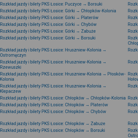
Rozkład jazdy i bilety PKS Łosice: Puczyce → Borsuki
Rozkł
Rozkład jazdy i bilety PKS Łosice: Górki → Chłopków-Kolonia
Rozkł
Rozkład jazdy i bilety PKS Łosice: Górki → Platerów
Rozkł
Rozkład jazdy i bilety PKS Łosice: Górki → Chybów
Rozkł
Rozkład jazdy i bilety PKS Łosice: Górki → Zabuże
Rozkł
Rozkład jazdy i bilety PKS Łosice: Górki → Borsuki
Rozkł
Chło
Rozkład jazdy i bilety PKS Łosice: Hruszniew-Kolonia →
Rozkł
Ostromęczyn
Rozkład jazdy i bilety PKS Łosice: Hruszniew-Kolonia →
Rozkł
Rzewuszki
Rozkład jazdy i bilety PKS Łosice: Hruszniew-Kolonia → Płosków-
Rozkł
Kolonia
Hoło
Rozkład jazdy i bilety PKS Łosice: Hruszniew-Kolonia →
Rozkł
Klepaczew
Rozkład jazdy i bilety PKS Łosice: Chłopków → Chłopków-Kolonia
Rozk
Rozkład jazdy i bilety PKS Łosice: Chłopków → Platerów
Rozkł
Rozkład jazdy i bilety PKS Łosice: Chłopków → Chybów
Rozkł
Rozkład jazdy i bilety PKS Łosice: Chłopków → Zabuże
Rozkł
Rozkład jazdy i bilety PKS Łosice: Chłopków → Borsuki
Rozkł
Ostr