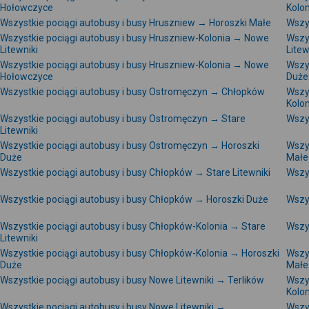
Hołowczyce
Kolon
Wszystkie pociągi autobusy i busy Hruszniew → Horoszki Małe
Wszys
Wszystkie pociągi autobusy i busy Hruszniew-Kolonia → Nowe
Wszys
Litewniki
Litew
Wszystkie pociągi autobusy i busy Hruszniew-Kolonia → Nowe
Wszys
Hołowczyce
Duże
Wszystkie pociągi autobusy i busy Ostromęczyn → Chłopków
Wszy
Kolon
Wszystkie pociągi autobusy i busy Ostromęczyn → Stare
Wszy
Litewniki
Wszystkie pociągi autobusy i busy Ostromęczyn → Horoszki
Wszy
Duże
Małe
Wszystkie pociągi autobusy i busy Chłopków → Stare Litewniki
Wszy
Wszystkie pociągi autobusy i busy Chłopków → Horoszki Duże
Wszy
Wszystkie pociągi autobusy i busy Chłopków-Kolonia → Stare
Wszy
Litewniki
Wszystkie pociągi autobusy i busy Chłopków-Kolonia → Horoszki
Wszy
Duże
Małe
Wszystkie pociągi autobusy i busy Nowe Litewniki → Terlików
Wszys
Kolon
Wszystkie pociągi autobusy i busy Nowe Litewniki →
Wszys