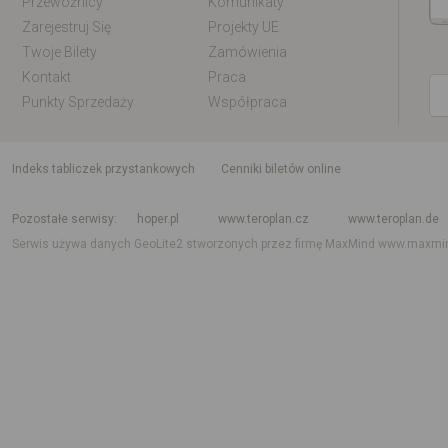
Przewoźnicy
Komunikaty
Zarejestruj Się
Projekty UE
Twoje Bilety
Zamówienia
Kontakt
Praca
Punkty Sprzedaży
Współpraca
indeks tabliczek przystankowych
Cenniki biletów online
Rozkład jazdy krajowy i międzynarodowy
Rozkład jazdy autobusów
Rozk
Pozostałe serwisy
hoper.pl
www.teroplan.cz
www.teroplan.de
Serwis używa danych GeoLite2 stworzonych przez firmę MaxMind
www.maxmi