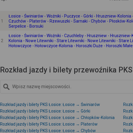
Łosice - Świniarów - Woźniki - Puczyce - Górki - Hruszniew-Koloni
1
Czuchów - Platerów - Rzewuszki - Sarnaki - Chybów - Płosków-Kol
Serpelice - Borsuki
Łosice - Świniarów - Woźniki - Czuchleby - Hruszniew - Hruszniew
2
Kolonia - Nowe Litewniki - Stare Litewniki - Nowe Litewniki - Stare 
Hołowczyce - Hołowczyce-Kolonia - Horoszki Duże - Horoszki Małe -
Rozkład jazdy i bilety przewoźnika PKS 
Rozkład jazdy i bilety PKS Łosice: Łosice → Świniarów
Rozkł
Rozkład jazdy i bilety PKS Łosice: Łosice → Górki
Rozkł
Rozkład jazdy i bilety PKS Łosice: Łosice → Chłopków-Kolonia
Rozkł
Rozkład jazdy i bilety PKS Łosice: Łosice → Platerów
Rozkł
Rozkład jazdy i bilety PKS Łosice: Łosice → Chybów
Rozkł