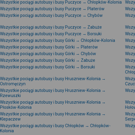
Wszystkie pociągi autobusy i busy Puczyce → Chłopków-Kolonia
Wszy
Wszystkie pociągi autobusy i busy Puczyce → Platerów
Wszy
Wszystkie pociągi autobusy i busy Puczyce → Chybów
Wszy
Wszystkie pociągi autobusy i busy Puczyce → Zabuże
Wszy
Wszystkie pociągi autobusy i busy Puczyce → Borsuki
Wszys
Wszystkie pociągi autobusy i busy Górki → Chłopków-Kolonia
Wszy
Wszystkie pociągi autobusy i busy Górki → Platerów
Wszy
Wszystkie pociągi autobusy i busy Górki → Chybów
Wszys
Wszystkie pociągi autobusy i busy Górki → Zabuże
Wszy
Wszystkie pociągi autobusy i busy Górki → Borsuki
Wszy
Chło
Wszystkie pociągi autobusy i busy Hruszniew-Kolonia →
Wszy
Ostromęczyn
Czu
Wszystkie pociągi autobusy i busy Hruszniew-Kolonia →
Wszys
Rzewuszki
Wszystkie pociągi autobusy i busy Hruszniew-Kolonia →
Wszy
Płosków-Kolonia
Hoło
Wszystkie pociągi autobusy i busy Hruszniew-Kolonia →
Wszy
Klepaczew
Serpe
Wszystkie pociągi autobusy i busy Chłopków → Chłopków-
Wszy
Kolonia