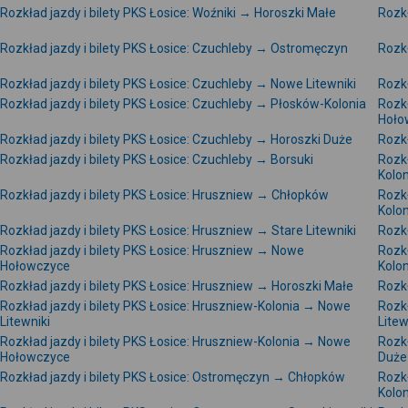
Rozkład jazdy i bilety PKS Łosice: Woźniki → Horoszki Małe
Rozkł
Rozkład jazdy i bilety PKS Łosice: Czuchleby → Ostromęczyn
Rozkł
Rozkład jazdy i bilety PKS Łosice: Czuchleby → Nowe Litewniki
Rozkł
Rozkład jazdy i bilety PKS Łosice: Czuchleby → Płosków-Kolonia
Rozkł
Hoło
Rozkład jazdy i bilety PKS Łosice: Czuchleby → Horoszki Duże
Rozkł
Rozkład jazdy i bilety PKS Łosice: Czuchleby → Borsuki
Rozkł
Kolon
Rozkład jazdy i bilety PKS Łosice: Hruszniew → Chłopków
Rozkł
Kolon
Rozkład jazdy i bilety PKS Łosice: Hruszniew → Stare Litewniki
Rozkł
Rozkład jazdy i bilety PKS Łosice: Hruszniew → Nowe
Rozkł
Hołowczyce
Kolon
Rozkład jazdy i bilety PKS Łosice: Hruszniew → Horoszki Małe
Rozkł
Rozkład jazdy i bilety PKS Łosice: Hruszniew-Kolonia → Nowe
Rozkł
Litewniki
Litew
Rozkład jazdy i bilety PKS Łosice: Hruszniew-Kolonia → Nowe
Rozkł
Hołowczyce
Duże
Rozkład jazdy i bilety PKS Łosice: Ostromęczyn → Chłopków
Rozk
Kolon