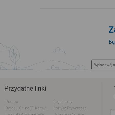
Z
Bą
Przydatne linki
Pomoc
Regulaminy
Doładuj Online EP-Kartę / EM-Kartę
Polityka Prywatności
Tabliczki Przystankowe
Ustawienia Cookies