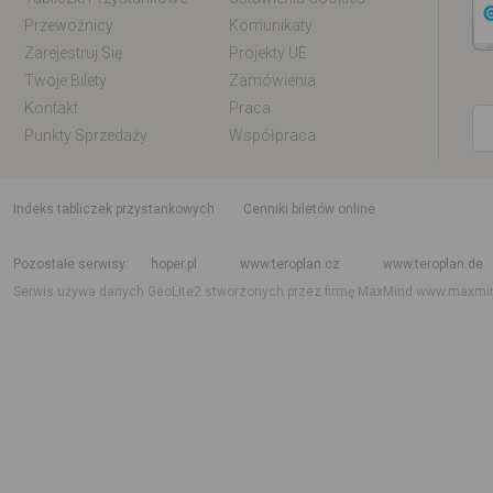
Przewoźnicy
Komunikaty
Zarejestruj Się
Projekty UE
Twoje Bilety
Zamówienia
Kontakt
Praca
Punkty Sprzedaży
Współpraca
indeks tabliczek przystankowych
Cenniki biletów online
Rozkład jazdy krajowy i międzynarodowy
Rozkład jazdy autobusów
Rozk
Pozostałe serwisy
hoper.pl
www.teroplan.cz
www.teroplan.de
Serwis używa danych GeoLite2 stworzonych przez firmę MaxMind
www.maxmi