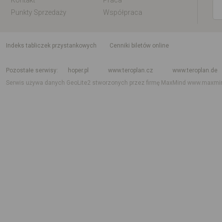
Kontakt
Praca
Punkty Sprzedaży
Współpraca
indeks tabliczek przystankowych
Cenniki biletów online
Rozkład jazdy krajowy i międzynarodowy
Rozkład jazdy autobusów
Rozk
Pozostałe serwisy
hoper.pl
www.teroplan.cz
www.teroplan.de
Serwis używa danych GeoLite2 stworzonych przez firmę MaxMind
www.maxmi