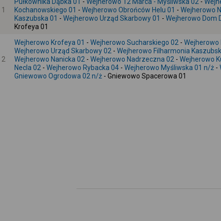
Pułkownika Dąbka 01
-
Wejherowo 12 Marca - Myśliwska 02
-
Wejh
1
Kochanowskiego 01
-
Wejherowo Obrońców Helu 01
-
Wejherowo N
Kaszubska 01
-
Wejherowo Urząd Skarbowy 01
-
Wejherowo Dom D
Krofeya 01
Wejherowo Krofeya 01
-
Wejherowo Sucharskiego 02
-
Wejherowo 
Wejherowo Urząd Skarbowy 02
-
Wejherowo Filharmonia Kaszubsk
2
Wejherowo Nanicka 02
-
Wejherowo Nadrzeczna 02
-
Wejherowo K
Necla 02
-
Wejherowo Rybacka 04
-
Wejherowo Myśliwska 01 n/ż
-
Gniewowo Ogrodowa 02 n/ż
- Gniewowo Spacerowa 01