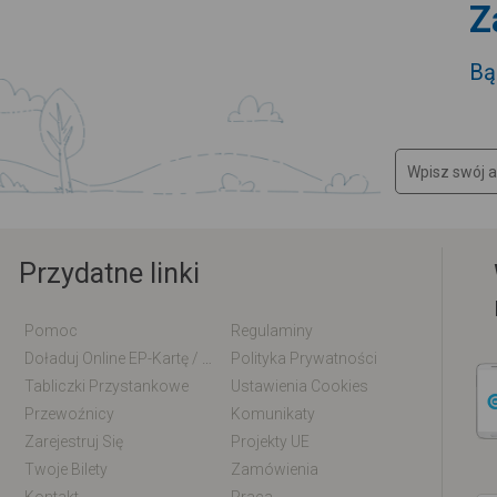
Z
Bą
Przydatne linki
Pomoc
Regulaminy
Doładuj Online EP-Kartę / EM-Kartę
Polityka Prywatności
Tabliczki Przystankowe
Ustawienia Cookies
Przewoźnicy
Komunikaty
Zarejestruj Się
Projekty UE
Twoje Bilety
Zamówienia