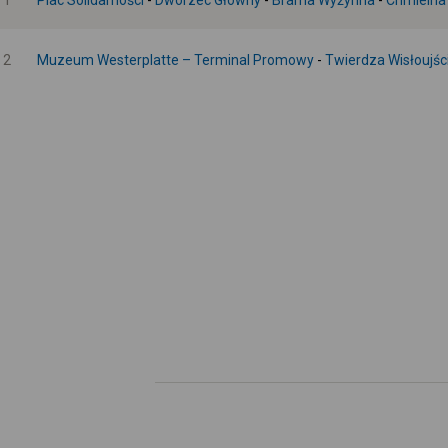
1
Plac Solidarności
-
Dworzec Główny
-
Brama Wyżynna
-
Chmielna
2
Muzeum Westerplatte – Terminal Promowy
-
Twierdza Wisłoujśc