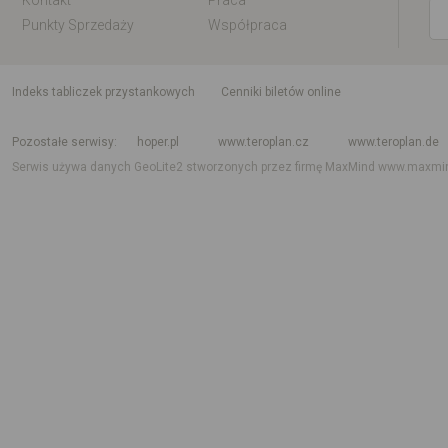
Kontakt
Praca
Punkty Sprzedaży
Współpraca
indeks tabliczek przystankowych
Cenniki biletów online
Rozkład jazdy krajowy i międzynarodowy
Rozkład jazdy autobusów
Rozk
Pozostałe serwisy
hoper.pl
www.teroplan.cz
www.teroplan.de
Serwis używa danych GeoLite2 stworzonych przez firmę MaxMind
www.maxmi