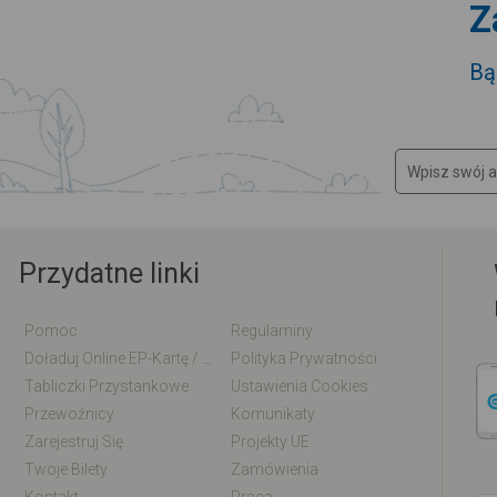
Z
Bą
Przydatne linki
Pomoc
Regulaminy
Doładuj Online EP-Kartę / EM-Kartę
Polityka Prywatności
Tabliczki Przystankowe
Ustawienia Cookies
Przewoźnicy
Komunikaty
Zarejestruj Się
Projekty UE
Twoje Bilety
Zamówienia