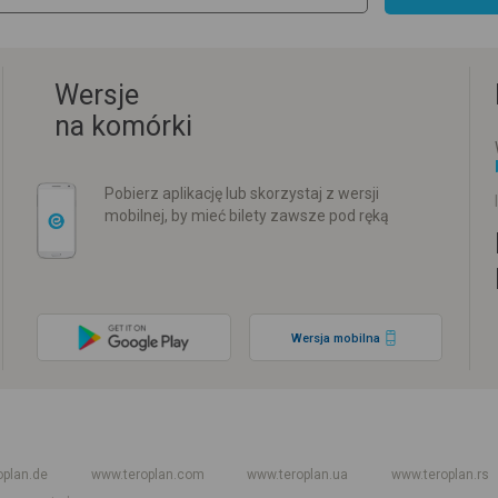
Wersje
na komórki
Pobierz aplikację lub skorzystaj z wersji
mobilnej, by mieć bilety zawsze pod ręką
Wersja mobilna
w
Rozkład jazdy PKP
Rozkład jazdy autokarów międzynarodowych
Rozkła
oplan.de
www.teroplan.com
www.teroplan.ua
www.teroplan.rs