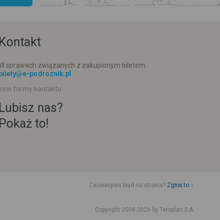
Kontakt
W sprawach związanych z zakupionym biletem:
bilety@e-podroznik.pl
Inne formy kontaktu
Lubisz nas?
Pokaż to!
Zauważyłeś błąd na stronie?
Zgłoś to
d jazdy komunikacji miejskiej
Rozkład jazdy busów od adresu-adresu
Copyright 2006-2026 by Teroplan S.A.