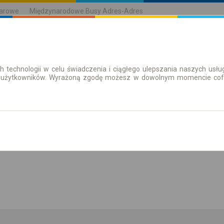
karowe
Międzynarodowe Busy Adres-Adres
h technologii w celu świadczenia i ciągłego ulepszania naszych us
| Bilety
Bilety okresowe
 użytkowników. Wyrażoną zgodę możesz w dowolnym momencie cofną
aż rozkład