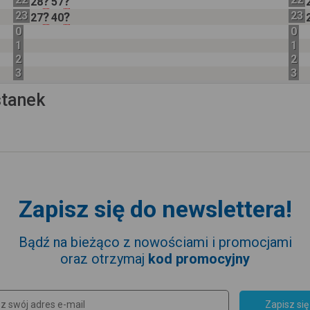
?
?
28
57
23
23
?
?
27
40
0
0
1
1
2
2
3
3
stanek
Zapisz się do newslettera!
Bądź na bieżąco z nowościami i promocjami
oraz otrzymaj
kod promocyjny
Zapisz się