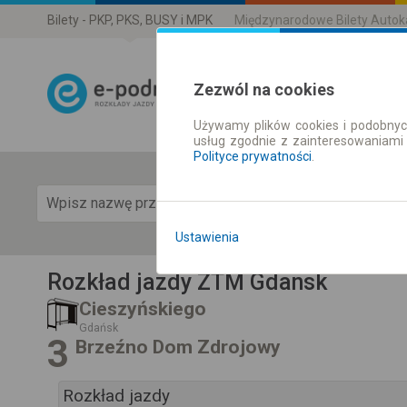
Bilety - PKP, PKS, BUSY i MPK
Międzynarodowe Bilety Auto
Zezwól na cookies
Używamy plików cookies i podobnyc
Rozkład Jazdy 
usług zgodnie z zainteresowaniami
Polityce prywatności
.
Pok
Ustawienia
Rozkład jazdy ZTM Gdansk
Cieszyńskiego
Gdańsk
3
Brzeźno Dom Zdrojowy
Rozkład jazdy