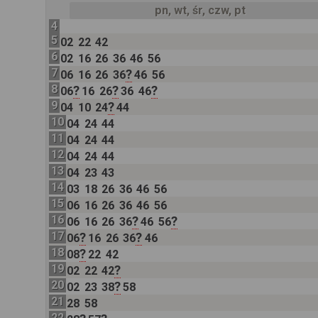
pn, wt, śr, czw, pt
4
5
02
22
42
6
02
16
26
36
46
56
7
?
06
16
26
36
46
56
8
?
?
?
06
16
26
36
46
9
?
04
10
24
44
10
04
24
44
11
04
24
44
12
04
24
44
13
04
23
43
14
03
18
26
36
46
56
15
06
16
26
36
46
56
16
?
?
06
16
26
36
46
56
17
?
?
06
16
26
36
46
18
?
08
22
42
19
?
02
22
42
20
?
02
23
38
58
21
28
58
22