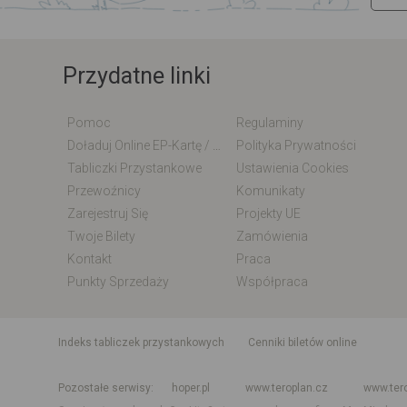
Przydatne linki
Pomoc
Regulaminy
Doładuj Online EP-Kartę / EM-Kartę
Polityka Prywatności
Tabliczki Przystankowe
Ustawienia Cookies
Przewoźnicy
Komunikaty
Zarejestruj Się
Projekty UE
Twoje Bilety
Zamówienia
Kontakt
Praca
Punkty Sprzedaży
Współpraca
indeks tabliczek przystankowych
Cenniki biletów online
Rozkład jazdy krajowy i międzynarodowy
Rozkład jazdy autobusó
Pozostałe serwisy
hoper.pl
www.teroplan.cz
www.ter