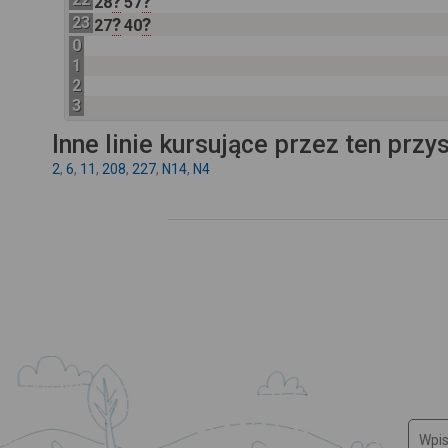
?
?
28
57
23
?
?
27
40
0
1
2
3
Inne linie kursujące przez ten przy
2
,
6
,
11
,
208
,
227
,
N14
,
N4