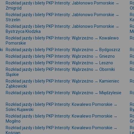
Rozkład jazdy i bilety PKP Intercity: Jabłonowo Pomorskie →
Ro
Żmigród
Ob
Rozkład jazdy i bilety PKP Intercity: Jabłonowo Pomorskie →
Ro
Strzelin
Ka
Rozkład jazdy i bilety PKP Intercity: Jabłonowo Pomorskie →
Ro
Bystrzyca Kłodzka
Mi
Rozkład jazdy i bilety PKP Intercity: Wąbrzeźno → Kowalewo
Ro
Pomorskie
ki
Rozkład jazdy i bilety PKP Intercity: Wąbrzeźno → Bydgoszcz
Ro
Rozkład jazdy i bilety PKP Intercity: Wąbrzeźno → Gniezno
Ro
Rozkład jazdy i bilety PKP Intercity: Wąbrzeźno → Leszno
Ro
Rozkład jazdy i bilety PKP Intercity: Wąbrzeźno → Oborniki
Ro
Śląskie
Rozkład jazdy i bilety PKP Intercity: Wąbrzeźno → Kamieniec
Ro
Ząbkowicki
Rozkład jazdy i bilety PKP Intercity: Wąbrzeźno → Międzylesie
Ro
Rozkład jazdy i bilety PKP Intercity: Kowalewo Pomorskie →
Ro
Solec Kujawski
B
Rozkład jazdy i bilety PKP Intercity: Kowalewo Pomorskie →
Ro
Mogilno
G
Rozkład jazdy i bilety PKP Intercity: Kowalewo Pomorskie →
Ro
Kościan
L