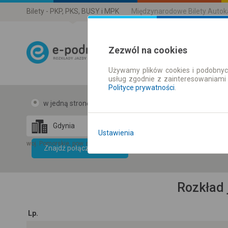
Bilety - PKP, PKS, BUSY i MPK
Międzynarodowe Bilety Auto
Zezwól na cookies
Używamy plików cookies i podobnyc
Rozkład Jazdy 
usług zgodnie z zainteresowaniami
Polityce prywatności
.
w jedną stronę
w obie strony
Ustawienia
Data CC-BY-SA
by
woj. Pomorskie, pow. m. Gdynia, gm. M. Gdynia
kraj Pardub
Znajdź połączenie
OpenStreetMap
GeoLite data by
mapę
MaxMind
Rozkład 
Lp.