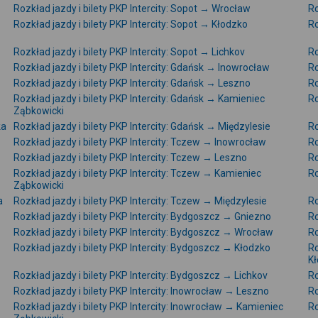
Rozkład jazdy i bilety PKP Intercity: Sopot → Wrocław
Ro
Rozkład jazdy i bilety PKP Intercity: Sopot → Kłodzko
Ro
Rozkład jazdy i bilety PKP Intercity: Sopot → Lichkov
Ro
Rozkład jazdy i bilety PKP Intercity: Gdańsk → Inowrocław
Ro
Rozkład jazdy i bilety PKP Intercity: Gdańsk → Leszno
Ro
Rozkład jazdy i bilety PKP Intercity: Gdańsk → Kamieniec
Ro
Ząbkowicki
ka
Rozkład jazdy i bilety PKP Intercity: Gdańsk → Międzylesie
Ro
Rozkład jazdy i bilety PKP Intercity: Tczew → Inowrocław
Ro
Rozkład jazdy i bilety PKP Intercity: Tczew → Leszno
Ro
Rozkład jazdy i bilety PKP Intercity: Tczew → Kamieniec
Ro
Ząbkowicki
a
Rozkład jazdy i bilety PKP Intercity: Tczew → Międzylesie
Ro
Rozkład jazdy i bilety PKP Intercity: Bydgoszcz → Gniezno
Ro
Rozkład jazdy i bilety PKP Intercity: Bydgoszcz → Wrocław
Ro
Rozkład jazdy i bilety PKP Intercity: Bydgoszcz → Kłodzko
Ro
K
Rozkład jazdy i bilety PKP Intercity: Bydgoszcz → Lichkov
Ro
Rozkład jazdy i bilety PKP Intercity: Inowrocław → Leszno
Ro
Rozkład jazdy i bilety PKP Intercity: Inowrocław → Kamieniec
Ro