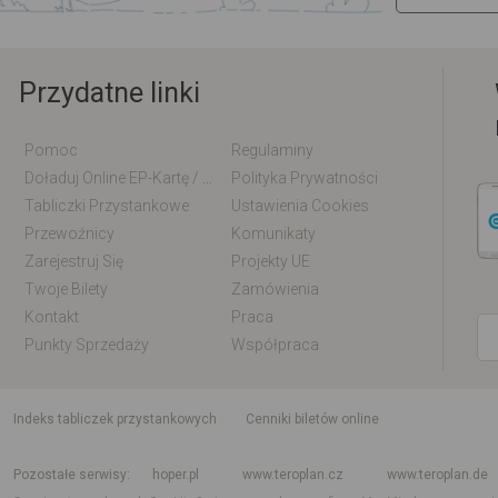
Przydatne linki
Pomoc
Regulaminy
Doładuj Online EP-Kartę / EM-Kartę
Polityka Prywatności
Tabliczki Przystankowe
Ustawienia Cookies
Przewoźnicy
Komunikaty
Zarejestruj Się
Projekty UE
Twoje Bilety
Zamówienia
Kontakt
Praca
Punkty Sprzedaży
Współpraca
indeks tabliczek przystankowych
Cenniki biletów online
Rozkład jazdy krajowy i międzynarodowy
Rozkład jazdy autobusów
Rozk
Pozostałe serwisy
hoper.pl
www.teroplan.cz
www.teroplan.de