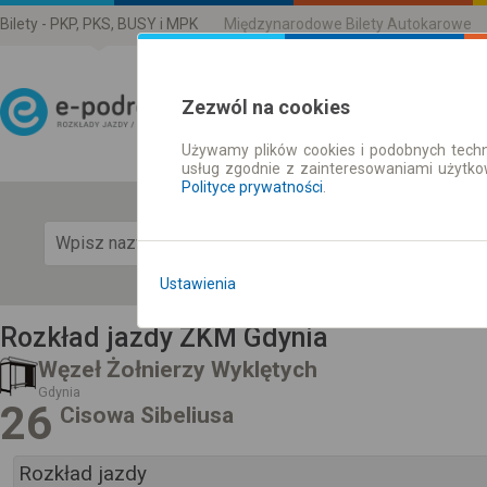
Bilety - PKP, PKS, BUSY i MPK
Międzynarodowe Bilety Autokarowe
Zezwól na cookies
Używamy plików cookies i podobnych techn
Rozkład Jazdy | Bilety
usług zgodnie z zainteresowaniami użytk
Polityce prywatności
.
Pok
Ustawienia
Rozkład jazdy ZKM Gdynia
Węzeł Żołnierzy Wyklętych
Gdynia
26
Cisowa Sibeliusa
Rozkład jazdy