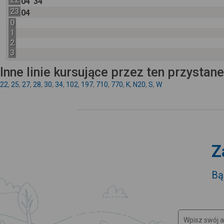
04
34
23
04
0
1
2
3
Inne linie kursujące przez ten przystan
22
,
25
,
27
,
28
,
30
,
34
,
102
,
197
,
710
,
770
,
K
,
N20
,
S
,
W
Z
Bą