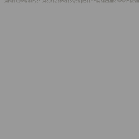
Serwis używa danych GeoLite2 stworzonych przez firmę MaxMind
www.maxmi