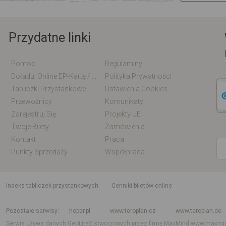
Przydatne linki
Pomoc
Regulaminy
Doładuj Online EP-Kartę / EM-Kartę
Polityka Prywatności
Tabliczki Przystankowe
Ustawienia Cookies
Przewoźnicy
Komunikaty
Zarejestruj Się
Projekty UE
Twoje Bilety
Zamówienia
Kontakt
Praca
Punkty Sprzedaży
Współpraca
indeks tabliczek przystankowych
Cenniki biletów online
Rozkład jazdy krajowy i międzynarodowy
Rozkład jazdy autobusów
Rozk
Pozostałe serwisy
hoper.pl
www.teroplan.cz
www.teroplan.de
Serwis używa danych GeoLite2 stworzonych przez firmę MaxMind
www.maxmi