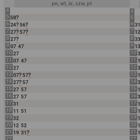
pn, wt, śr, czw, pt
4
4
5
?
58
5
6
6
?
?
24
56
3
7
7
?
?
27
57
1
8
8
?
27
3
9
9
07
47
1
10
10
27
11
11
07
47
12
12
27
13
13
?
?
07
57
14
14
?
27
57
15
15
27
57
16
16
27
57
17
17
31
18
18
11
51
19
19
32
20
20
12
52
21
21
?
19
31
22
22