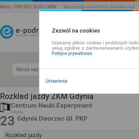
Bilety - PKP, PKS, BUSY i MPK
Międzynarodowe Bilety Autokarowe
Zezwól na cookies
Używamy plików cookies i podobnych techn
Rozkład Jazdy | Bilety
usług zgodnie z zainteresowaniami użytk
Polityce prywatności
.
Pok
Ustawienia
Rozkład jazdy ZKM Gdynia
Centrum Nauki Experyment
Gdynia
23
Gdynia Dworzec Gł. PKP
Rozkład jazdy