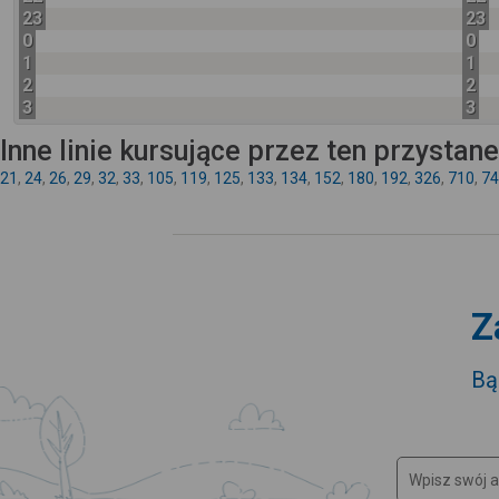
23
23
0
0
1
1
2
2
3
3
Inne linie kursujące przez ten przystan
21
,
24
,
26
,
29
,
32
,
33
,
105
,
119
,
125
,
133
,
134
,
152
,
180
,
192
,
326
,
710
,
74
Z
Bą