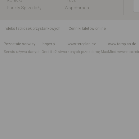
Kontakt
Praca
Punkty Sprzedaży
Współpraca
indeks tabliczek przystankowych
Cenniki biletów online
Rozkład jazdy krajowy i międzynarodowy
Rozkład jazdy autobusów
Rozk
Pozostałe serwisy
hoper.pl
www.teroplan.cz
www.teroplan.de
Serwis używa danych GeoLite2 stworzonych przez firmę MaxMind
www.maxmi