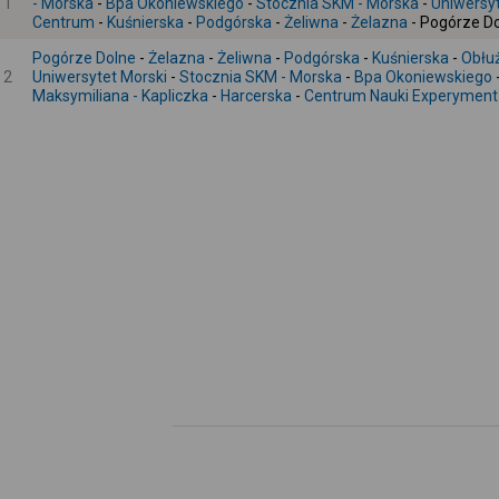
1
- Morska
-
Bpa Okoniewskiego
-
Stocznia SKM - Morska
-
Uniwersyt
Centrum
-
Kuśnierska
-
Podgórska
-
Żeliwna
-
Żelazna
- Pogórze D
Pogórze Dolne
-
Żelazna
-
Żeliwna
-
Podgórska
-
Kuśnierska
-
Obłu
2
Uniwersytet Morski
-
Stocznia SKM - Morska
-
Bpa Okoniewskiego
Maksymiliana - Kapliczka
-
Harcerska
-
Centrum Nauki Experyment