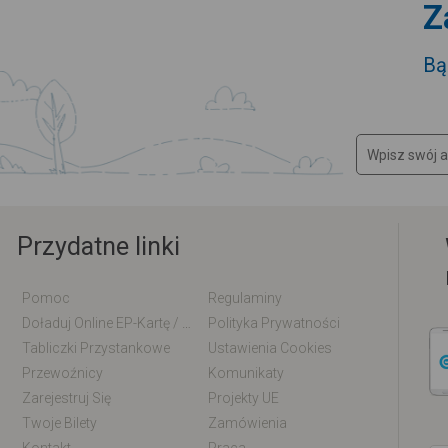
Z
Bą
Przydatne linki
Pomoc
Regulaminy
Doładuj Online EP-Kartę / EM-Kartę
Polityka Prywatności
Tabliczki Przystankowe
Ustawienia Cookies
Przewoźnicy
Komunikaty
Zarejestruj Się
Projekty UE
Twoje Bilety
Zamówienia