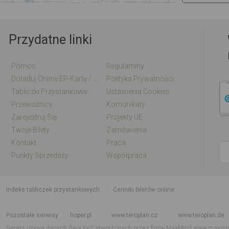
Przydatne linki
Pomoc
Regulaminy
Doładuj Online EP-Kartę / EM-Kartę
Polityka Prywatności
Tabliczki Przystankowe
Ustawienia Cookies
Przewoźnicy
Komunikaty
Zarejestruj Się
Projekty UE
Twoje Bilety
Zamówienia
Kontakt
Praca
Punkty Sprzedaży
Współpraca
indeks tabliczek przystankowych
Cenniki biletów online
Rozkład jazdy krajowy i międzynarodowy
Rozkład jazdy autobusów
Rozk
Pozostałe serwisy
hoper.pl
www.teroplan.cz
www.teroplan.de
Serwis używa danych GeoLite2 stworzonych przez firmę MaxMind
www.maxmi