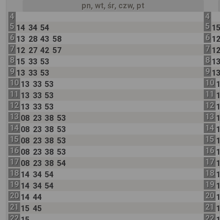
pn, wt, śr, czw, pt
4
4
5
5
14
34
54
1
6
6
13
28
43
58
1
7
7
12
27
42
57
1
8
8
15
33
53
1
9
9
13
33
53
1
10
10
13
33
53
11
11
13
33
53
12
12
13
33
53
13
13
08
23
38
53
14
14
08
23
38
53
15
15
08
23
38
53
16
16
08
23
38
53
17
17
08
23
38
54
18
18
14
34
54
19
19
14
34
54
20
20
14
44
21
21
15
45
22
22
15