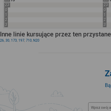
23
23
0
0
1
1
2
2
3
3
Inne linie kursujące przez ten przystan
26
,
30
,
173
,
197
,
710
,
N20
Z
Bą