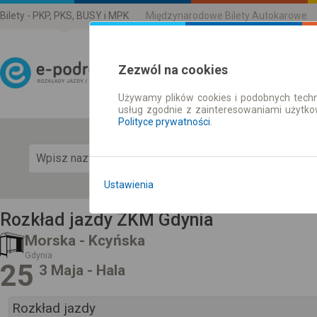
Bilety - PKP, PKS, BUSY i MPK
Międzynarodowe Bilety Autokarowe
Zezwól na cookies
Używamy plików cookies i podobnych techn
Rozkład Jazdy | Bilety
usług zgodnie z zainteresowaniami użytk
Polityce prywatności
.
Pok
Ustawienia
Rozkład jazdy ZKM Gdynia
Morska - Kcyńska
Gdynia
25
3 Maja - Hala
Rozkład jazdy