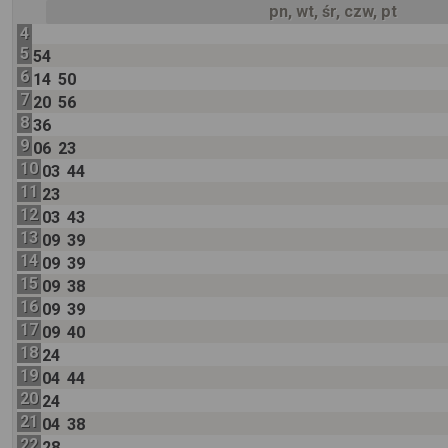
pn, wt, śr, czw, pt
4
5
54
6
14
50
7
20
56
8
36
9
06
23
10
03
44
11
23
12
03
43
13
09
39
14
09
39
15
09
38
16
09
39
17
09
40
18
24
19
04
44
20
24
21
04
38
22
28