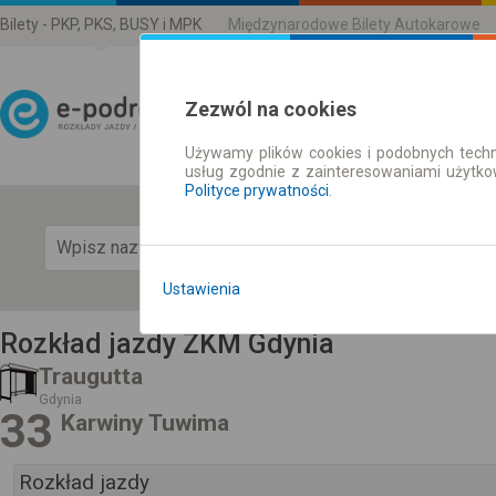
Bilety - PKP, PKS, BUSY i MPK
Międzynarodowe Bilety Autokarowe
Zezwól na cookies
Używamy plików cookies i podobnych techn
Rozkład Jazdy | Bilety
usług zgodnie z zainteresowaniami użytk
Polityce prywatności
.
Pok
Ustawienia
Rozkład jazdy ZKM Gdynia
Traugutta
Gdynia
33
Karwiny Tuwima
Rozkład jazdy