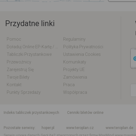
Przydatne linki
Pomoc
Regulaminy
Doładuj Online EP-Kartę / EM-Kartę
Polityka Prywatności
Tabliczki Przystankowe
Ustawienia Cookies
Przewoźnicy
Komunikaty
Zarejestruj Się
Projekty UE
Twoje Bilety
Zamówienia
Kontakt
Praca
Punkty Sprzedaży
Współpraca
indeks tabliczek przystankowych
Cenniki biletów online
Rozkład jazdy krajowy i międzynarodowy
Rozkład jazdy autobusów
Rozk
Pozostałe serwisy
hoper.pl
www.teroplan.cz
www.teroplan.de
Serwis używa danych GeoLite2 stworzonych przez firmę MaxMind
www.maxmi