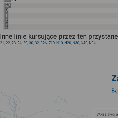
23
0
1
2
3
Inne linie kursujące przez ten przystan
21
,
22
,
23
,
24
,
29
,
30
,
32
,
326
,
710
,
N10
,
N20
,
N30
,
N40
,
N94
Z
Bą