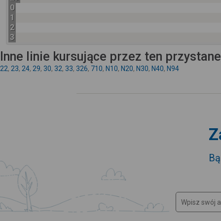
0
1
2
3
Inne linie kursujące przez ten przystan
22
,
23
,
24
,
29
,
30
,
32
,
33
,
326
,
710
,
N10
,
N20
,
N30
,
N40
,
N94
Z
Bą