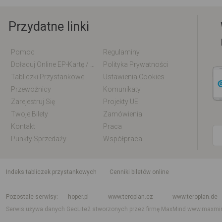
Przydatne linki
Pomoc
Regulaminy
Doładuj Online EP-Kartę / EM-Kartę
Polityka Prywatności
Tabliczki Przystankowe
Ustawienia Cookies
Przewoźnicy
Komunikaty
Zarejestruj Się
Projekty UE
Twoje Bilety
Zamówienia
Kontakt
Praca
Punkty Sprzedaży
Współpraca
indeks tabliczek przystankowych
Cenniki biletów online
Rozkład jazdy krajowy i międzynarodowy
Rozkład jazdy autobusów
Rozk
Pozostałe serwisy
hoper.pl
www.teroplan.cz
www.teroplan.de
Serwis używa danych GeoLite2 stworzonych przez firmę MaxMind
www.maxmi