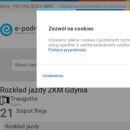
Bilety - PKP, PKS, BUSY i MPK
Międzynarodowe Bilety Autokarowe
Zezwól na cookies
Używamy plików cookies i podobnych techn
Rozkład Jazdy | Bilety
usług zgodnie z zainteresowaniami użytk
Polityce prywatności
.
Pok
Ustawienia
Rozkład jazdy ZKM Gdynia
Traugutta
Gdynia
21
Sopot Reja
Rozkład jazdy