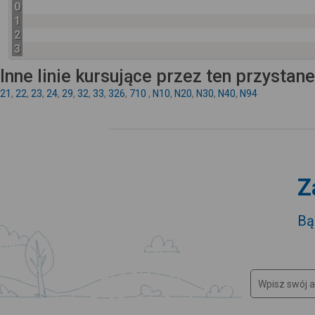
0
1
2
3
Inne linie kursujące przez ten przystan
21
,
22
,
23
,
24
,
29
,
32
,
33
,
326
,
710
,
N10
,
N20
,
N30
,
N40
,
N94
Z
Bą