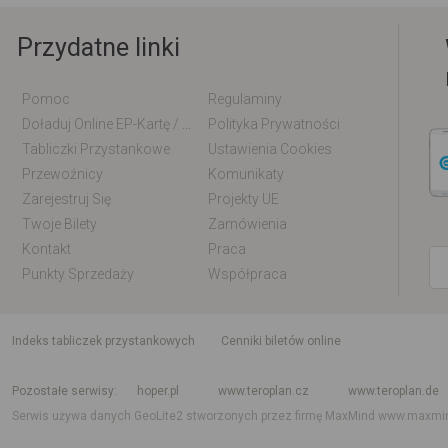
Przydatne linki
Pomoc
Regulaminy
Doładuj Online EP-Kartę / EM-Kartę
Polityka Prywatności
Tabliczki Przystankowe
Ustawienia Cookies
Przewoźnicy
Komunikaty
Zarejestruj Się
Projekty UE
Twoje Bilety
Zamówienia
Kontakt
Praca
Punkty Sprzedaży
Współpraca
indeks tabliczek przystankowych
Cenniki biletów online
Rozkład jazdy krajowy i międzynarodowy
Rozkład jazdy autobusów
Rozk
Pozostałe serwisy
hoper.pl
www.teroplan.cz
www.teroplan.de
Serwis używa danych GeoLite2 stworzonych przez firmę MaxMind
www.maxmi