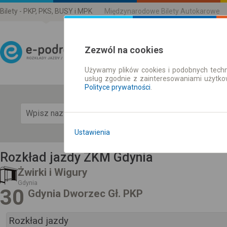
Bilety - PKP, PKS, BUSY i MPK
Międzynarodowe Bilety Autokarowe
Zezwól na cookies
Używamy plików cookies i podobnych techn
Rozkład Jazdy | Bilety
usług zgodnie z zainteresowaniami użytk
Polityce prywatności
.
Pok
Ustawienia
Rozkład jazdy ZKM Gdynia
Żwirki i Wigury
Gdynia
30
Gdynia Dworzec Gł. PKP
Rozkład jazdy