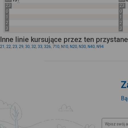
23
23
0
0
1
1
2
2
3
3
Inne linie kursujące przez ten przystan
21
,
22
,
23
,
29
,
30
,
32
,
33
,
326
,
710
,
N10
,
N20
,
N30
,
N40
,
N94
Z
Bą