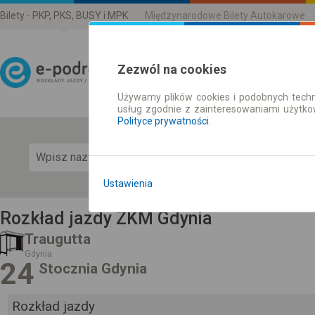
Bilety - PKP, PKS, BUSY i MPK
Międzynarodowe Bilety Autokarowe
Zezwól na cookies
Używamy plików cookies i podobnych techn
Rozkład Jazdy | Bilety
usług zgodnie z zainteresowaniami użytk
Polityce prywatności
.
Pok
Ustawienia
Rozkład jazdy ZKM Gdynia
Traugutta
Gdynia
24
Stocznia Gdynia
Rozkład jazdy