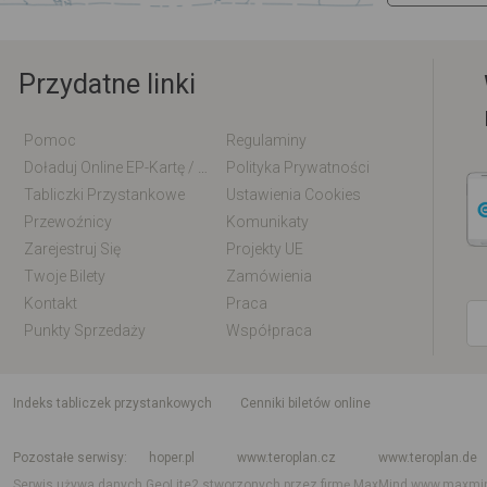
Przydatne linki
Pomoc
Regulaminy
Doładuj Online EP-Kartę / EM-Kartę
Polityka Prywatności
Tabliczki Przystankowe
Ustawienia Cookies
Przewoźnicy
Komunikaty
Zarejestruj Się
Projekty UE
Twoje Bilety
Zamówienia
Kontakt
Praca
Punkty Sprzedaży
Współpraca
indeks tabliczek przystankowych
Cenniki biletów online
Rozkład jazdy krajowy i międzynarodowy
Rozkład jazdy autobusów
Rozk
Pozostałe serwisy
hoper.pl
www.teroplan.cz
www.teroplan.de
Serwis używa danych GeoLite2 stworzonych przez firmę MaxMind
www.maxmi