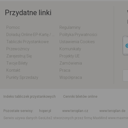
Przydatne linki
Pomoc
Regulaminy
Doładuj Online EP-Kartę / EM-Kartę
Polityka Prywatności
Tabliczki Przystankowe
Ustawienia Cookies
Przewoźnicy
Komunikaty
Zarejestruj Się
Projekty UE
Twoje Bilety
Zamówienia
Kontakt
Praca
Punkty Sprzedaży
Współpraca
indeks tabliczek przystankowych
Cenniki biletów online
Rozkład jazdy krajowy i międzynarodowy
Rozkład jazdy autobusów
Rozk
Pozostałe serwisy
hoper.pl
www.teroplan.cz
www.teroplan.de
Serwis używa danych GeoLite2 stworzonych przez firmę MaxMind
www.maxmi