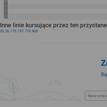
0
1
2
3
Inne linie kursujące przez ten przystan
25
,
26
,
173
,
197
,
710
,
N20
Z
Bą