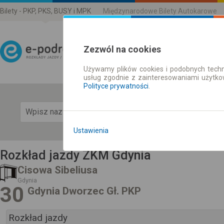
Bilety - PKP, PKS, BUSY i MPK
Międzynarodowe Bilety Autokarowe
Zezwól na cookies
Używamy plików cookies i podobnych techn
Rozkład Jazdy | Bilety
usług zgodnie z zainteresowaniami użytk
Polityce prywatności
.
Pok
Ustawienia
Rozkład jazdy ZKM Gdynia
Cisowa Sibeliusa
Gdynia
30
Gdynia Dworzec Gł. PKP
Rozkład jazdy