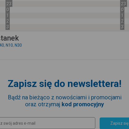
23
23
0
0
1
1
2
2
3
3
stanek
40
,
N10
,
N30
Zapisz się do newslettera!
Bądź na bieżąco z nowościami i promocjami
oraz otrzymaj
kod promocyjny
Zapisz się