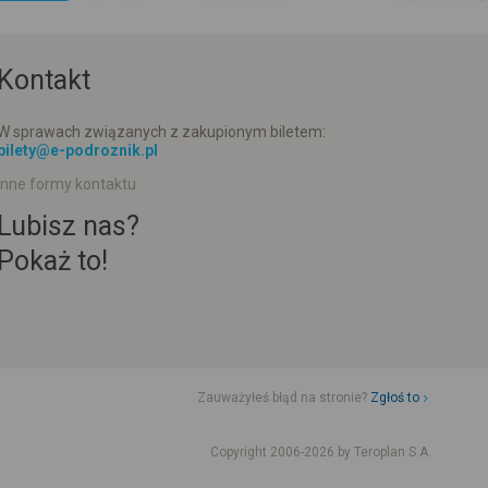
Kontakt
W sprawach związanych z zakupionym biletem:
bilety@e-podroznik.pl
Inne formy kontaktu
Lubisz nas?
Pokaż to!
Zauważyłeś błąd na stronie?
Zgłoś to
d jazdy komunikacji miejskiej
Rozkład jazdy busów od adresu-adresu
Copyright 2006-2026 by Teroplan S.A.