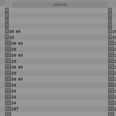
soboty
4
4
5
5
6
6
7
7
8
8
09
49
3
9
9
29
3
10
10
09
49
11
11
29
12
12
09
49
13
13
29
14
14
09
49
15
15
29
16
16
09
49
17
17
34
18
18
34
19
19
34
20
20
34
21
21
?
28
22
22