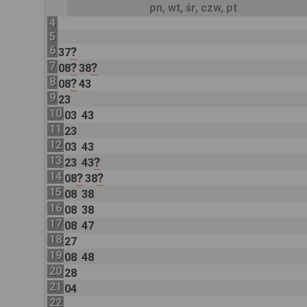
pn, wt, śr, czw, pt
4
5
6
?
37
7
?
?
08
38
8
?
08
43
9
23
10
03
43
11
23
12
03
43
13
?
23
43
14
?
?
08
38
15
08
38
16
08
38
17
08
47
18
27
19
08
48
20
28
21
04
22