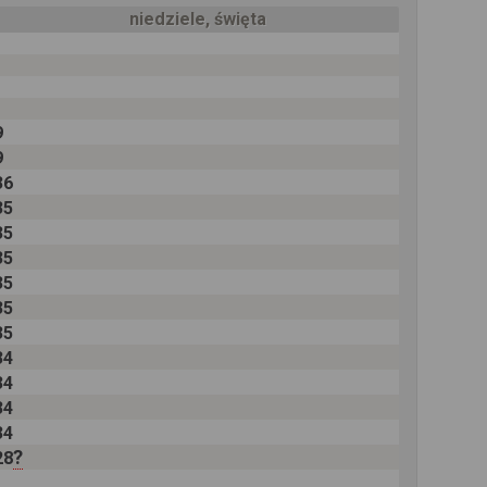
niedziele, święta
9
9
36
35
35
35
35
35
35
34
34
34
34
?
28