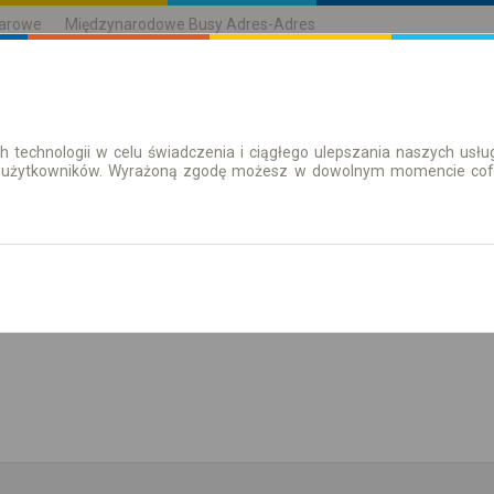
karowe
Międzynarodowe Busy Adres-Adres
h technologii w celu świadczenia i ciągłego ulepszania naszych us
| Bilety
Bilety okresowe
 użytkowników. Wyrażoną zgodę możesz w dowolnym momencie cofną
aż rozkład