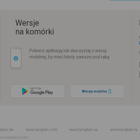
Wersje
na komórki
Pobierz aplikację lub skorzystaj z wersji
mobilnej, by mieć bilety zawsze pod ręką
Wersja mobilna
w
Rozkład jazdy PKP
Rozkład jazdy autokarów międzynarodowych
Rozkła
oplan.de
www.teroplan.com
www.teroplan.ua
www.teroplan.rs
w.maxmind.com