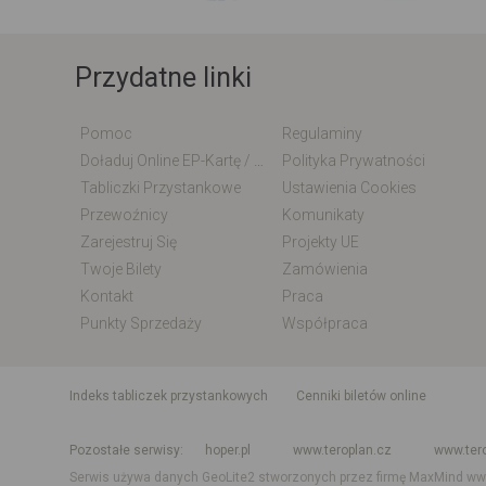
Przydatne linki
Pomoc
Regulaminy
Doładuj Online EP-Kartę / EM-Kartę
Polityka Prywatności
Tabliczki Przystankowe
Ustawienia Cookies
Przewoźnicy
Komunikaty
Zarejestruj Się
Projekty UE
Twoje Bilety
Zamówienia
Kontakt
Praca
Punkty Sprzedaży
Współpraca
indeks tabliczek przystankowych
Cenniki biletów online
Rozkład jazdy krajowy i międzynarodowy
Rozkład jazdy autobusó
Pozostałe serwisy
hoper.pl
www.teroplan.cz
www.ter
Serwis używa danych GeoLite2 stworzonych przez firmę MaxMind
ww