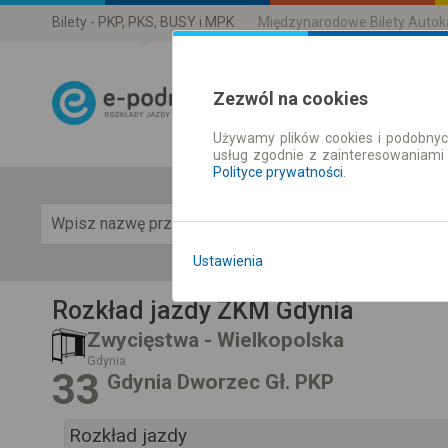
Bilety - PKP, PKS, BUSY i MPK
Międzynarodowe Bilety Auto
Zezwól na cookies
Używamy plików cookies i podobnyc
Rozkład Jazdy 
usług zgodnie z zainteresowaniami
Polityce prywatności
.
Pok
Ustawienia
Rozkład jazdy ZKM Gdynia
Zwycięstwa - Wielkopolska
Gdynia
33
Gdynia Dworzec Gł. PKP
Rozkład jazdy