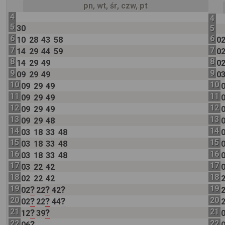
pn, wt, śr, czw, pt
4
4
5
30
5
6
6
10
28
43
58
0
7
7
14
29
44
59
0
8
8
14
29
49
0
9
9
09
29
49
0
10
10
09
29
49
11
11
09
29
49
12
12
09
29
49
13
13
09
29
48
14
14
03
18
33
48
15
15
03
18
33
48
16
16
03
18
33
48
17
17
03
22
42
18
18
02
22
42
19
19
?
?
?
02
22
42
20
20
?
?
?
02
22
44
21
21
?
?
12
39
22
22
?
06