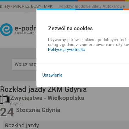
Bilety - PKP, PKS, BUSY i MPK
Międzynarodowe Bilety Autokarowe
Zezwól na cookies
Używamy plików cookies i podobnych techn
Rozkład Jazdy | Bilety
usług zgodnie z zainteresowaniami użytk
Polityce prywatności
.
Pok
Ustawienia
Rozkład jazdy ZKM Gdynia
Zwycięstwa - Wielkopolska
Gdynia
24
Stocznia Gdynia
Rozkład jazdy