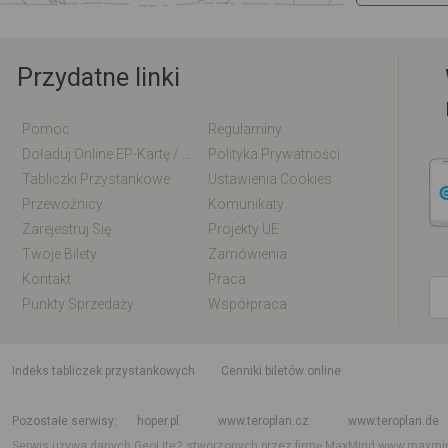
Przydatne linki
Pomoc
Regulaminy
Doładuj Online EP-Kartę / EM-Kartę
Polityka Prywatności
Tabliczki Przystankowe
Ustawienia Cookies
Przewoźnicy
Komunikaty
Zarejestruj Się
Projekty UE
Twoje Bilety
Zamówienia
Kontakt
Praca
Punkty Sprzedaży
Współpraca
indeks tabliczek przystankowych
Cenniki biletów online
Rozkład jazdy krajowy i międzynarodowy
Rozkład jazdy autobusów
Rozk
Pozostałe serwisy
hoper.pl
www.teroplan.cz
www.teroplan.de
Serwis używa danych GeoLite2 stworzonych przez firmę MaxMind
www.maxmi