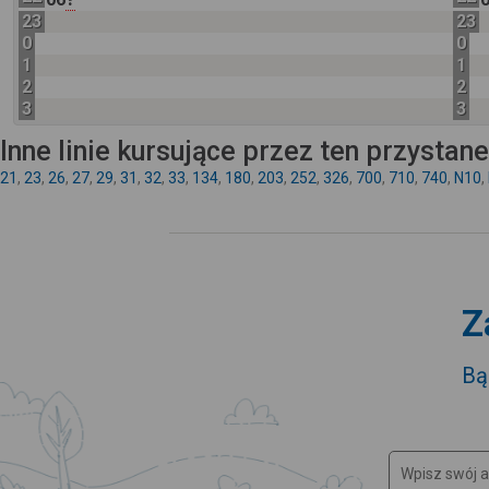
23
23
0
0
1
1
2
2
3
3
Inne linie kursujące przez ten przystan
21
,
23
,
26
,
27
,
29
,
31
,
32
,
33
,
134
,
180
,
203
,
252
,
326
,
700
,
710
,
740
,
N10
,
Z
Bą