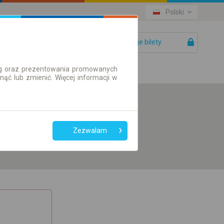
Polski
Twoje bilety
Pomoc
ług oraz prezentowania promowanych
ć lub zmienić. Więcej informacji w
Preferuj bez
przesiadek
Zezwalam
Tylko bilet online