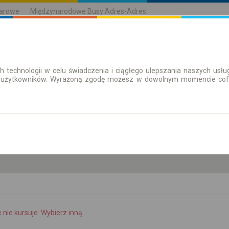
karowe
Międzynarodowe Busy Adres-Adres
h technologii w celu świadczenia i ciągłego ulepszania naszych us
| Bilety
Bilety okresowe
 użytkowników. Wyrażoną zgodę możesz w dowolnym momencie cofną
pt. 7 sie.
-- : --
e nie kursuje. Wybierz inną.