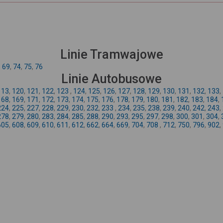
Linie Tramwajowe
,
69
,
74
,
75
,
76
Linie Autobusowe
113
,
120
,
121
,
122
,
123
,
124
,
125
,
126
,
127
,
128
,
129
,
130
,
131
,
132
,
133
,
168
,
169
,
171
,
172
,
173
,
174
,
175
,
176
,
178
,
179
,
180
,
181
,
182
,
183
,
184
,
224
,
225
,
227
,
228
,
229
,
230
,
232
,
233
,
234
,
235
,
238
,
239
,
240
,
242
,
243
,
278
,
279
,
280
,
283
,
284
,
285
,
288
,
290
,
293
,
295
,
297
,
298
,
300
,
301
,
304
,
605
,
608
,
609
,
610
,
611
,
612
,
662
,
664
,
669
,
704
,
708
,
712
,
750
,
796
,
902
,