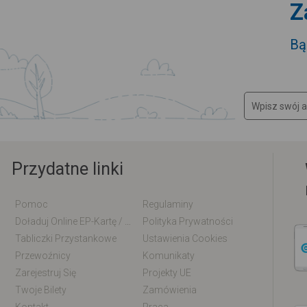
Z
Bą
Przydatne linki
Pomoc
Regulaminy
Doładuj Online EP-Kartę / EM-Kartę
Polityka Prywatności
Tabliczki Przystankowe
Ustawienia Cookies
Przewoźnicy
Komunikaty
Zarejestruj Się
Projekty UE
Twoje Bilety
Zamówienia