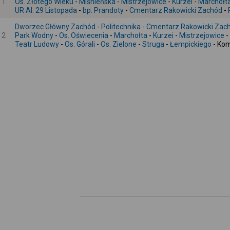
1
Os. Złotego Wieku
-
Miśnieńska
-
Mistrzejowice
-
Kurzei
-
Marchołt
UR Al. 29 Listopada
-
bp. Prandoty
-
Cmentarz Rakowicki Zachód
-
Dworzec Główny Zachód
-
Politechnika
-
Cmentarz Rakowicki Zac
2
Park Wodny
-
Os. Oświecenia
-
Marchołta
-
Kurzei
-
Mistrzejowice
-
Teatr Ludowy
-
Os. Górali
-
Os. Zielone
-
Struga
-
Łempickiego
- Ko