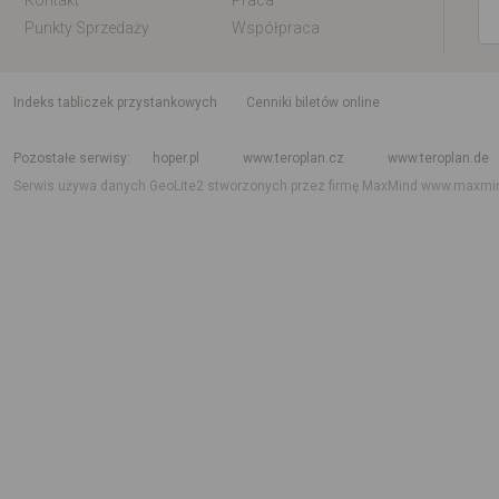
Kontakt
Praca
Punkty Sprzedaży
Współpraca
indeks tabliczek przystankowych
Cenniki biletów online
Rozkład jazdy krajowy i międzynarodowy
Rozkład jazdy autobusów
Rozk
Pozostałe serwisy
hoper.pl
www.teroplan.cz
www.teroplan.de
Serwis używa danych GeoLite2 stworzonych przez firmę MaxMind
www.maxmi