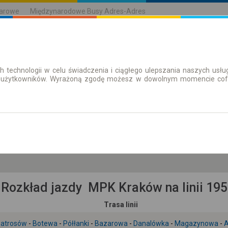
karowe
Międzynarodowe Busy Adres-Adres
h technologii w celu świadczenia i ciągłego ulepszania naszych us
| Bilety
Bilety okresowe
 użytkowników. Wyrażoną zgodę możesz w dowolnym momencie cofną
pt. 7 sie.
-- : --
Rozkład jazdy MPK Kraków na linii 195
Trasa linii
batrosów
-
Botewa
-
Półłanki
-
Bazarowa
-
Danalówka
-
Magazynowa
-