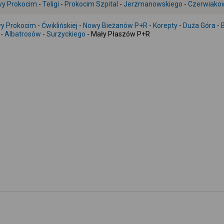
y Prokocim
-
Teligi
-
Prokocim Szpital
-
Jerzmanowskiego
-
Czerwiako
y Prokocim
-
Ćwiklińskiej
-
Nowy Bieżanów P+R
-
Korepty
-
Duża Góra
-
-
Albatrosów
-
Surzyckiego
- Mały Płaszów P+R