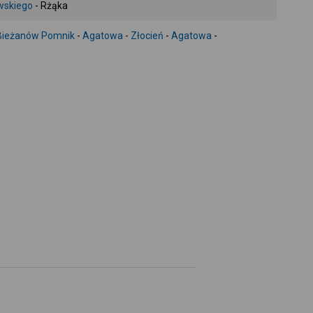
wskiego
- Rżąka
+
-
Bieżanów Pomnik
-
Agatowa
-
Złocień
-
Agatowa
-