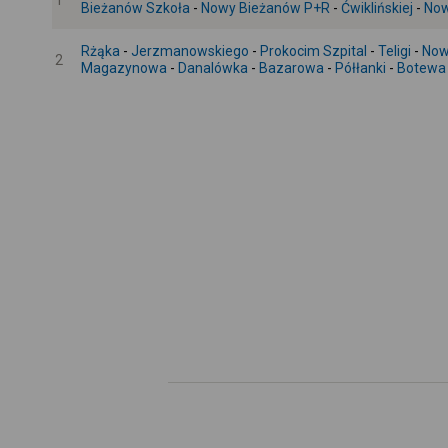
1
Bieżanów Szkoła
-
Nowy Bieżanów P+R
-
Ćwiklińskiej
-
Now
Rżąka
-
Jerzmanowskiego
-
Prokocim Szpital
-
Teligi
-
Now
2
Magazynowa
-
Danalówka
-
Bazarowa
-
Półłanki
-
Botewa