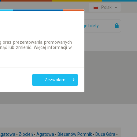
Polski
Twoje bilety
Pomoc
ług oraz prezentowania promowanych
ć lub zmienić. Więcej informacji w
Preferuj bez
przesiadek
Zezwalam
Tylko bilet online
Agatowa
-
Złocień
-
Agatowa
-
Bieżanów Pomnik
-
Duża Góra
-