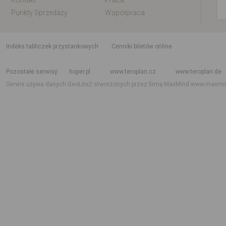
Kontakt
Praca
Punkty Sprzedaży
Współpraca
indeks tabliczek przystankowych
Cenniki biletów online
Rozkład jazdy krajowy i międzynarodowy
Rozkład jazdy autobusów
Rozk
Pozostałe serwisy
hoper.pl
www.teroplan.cz
www.teroplan.de
Serwis używa danych GeoLite2 stworzonych przez firmę MaxMind
www.maxmi