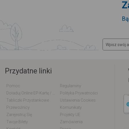
Z
Bą
Przydatne linki
Pomoc
Regulaminy
Doładuj Online EP-Kartę / EM-Kartę
Polityka Prywatności
Tabliczki Przystankowe
Ustawienia Cookies
Przewoźnicy
Komunikaty
Zarejestruj Się
Projekty UE
Twoje Bilety
Zamówienia