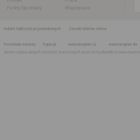
Kontakt
Praca
Punkty Sprzedaży
Współpraca
indeks tabliczek przystankowych
Cenniki biletów online
Rozkład jazdy krajowy i międzynarodowy
Rozkład jazdy autobusów
Rozk
Pozostałe serwisy
hoper.pl
www.teroplan.cz
www.teroplan.de
Serwis używa danych GeoLite2 stworzonych przez firmę MaxMind
www.maxmi