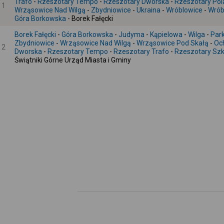
Trafo
-
Rzeszotary Tempo
-
Rzeszotary Dworska
-
Rzeszotary Pol
1
Wrząsowice Nad Wilgą
-
Zbydniowice
-
Ukraina
-
Wróblowice
-
Wrób
Góra Borkowska
- Borek Fałęcki
Borek Fałęcki
-
Góra Borkowska
-
Judyma
-
Kąpielowa
-
Wilga
-
Par
Zbydniowice
-
Wrząsowice Nad Wilgą
-
Wrząsowice Pod Skałą
-
Oc
2
Dworska
-
Rzeszotary Tempo
-
Rzeszotary Trafo
-
Rzeszotary Szk
Świątniki Górne Urząd Miasta i Gminy