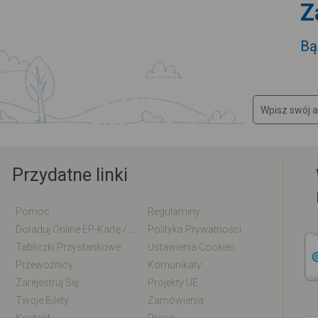
Z
Bą
Przydatne linki
Pomoc
Regulaminy
Doładuj Online EP-Kartę / EM-Kartę
Polityka Prywatności
Tabliczki Przystankowe
Ustawienia Cookies
Przewoźnicy
Komunikaty
Zarejestruj Się
Projekty UE
Twoje Bilety
Zamówienia